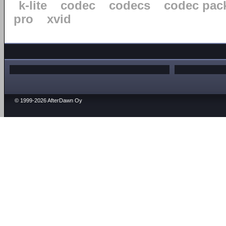
k-lite
codec
codecs
codec pac
pro
xvid
© 1999-2026 AfterDawn Oy