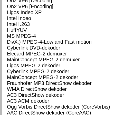
On2 VP6 [Decoding]
On2 VP6 [Encoding]
Ligos Indeo XP
Intel Indeo
Intel I.263
HuffYUV
MS MPEG-4
DivX;) MPEG-4-Low and Fast motion
Cyberlink DVD-dekoder
Elecard MPEG-2 demuxer
MainConcept MPEG-2 demuxer
Ligos MPEG-2 dekoder
Cyberlink MPEG-2 dekoder
MainConcept MPEG-2 dekoder
Fraunhofer MP3 DirectShow dekoder
WMA DirectShow dekoder
AC3 DirectShow dekoder
AC3 ACM dekoder
Ogg Vorbis DirectShow dekoder (CoreVorbis)
AAC DirectShow dekoder (CoreAAC)