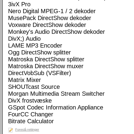
3ivX Pro
Nero Digital MPEG-1 / 2 dekoder
MusePack DirectShow dekoder
Voxware DirectShow dekoder
Monkey's Audio DirectShow dekoder
DivX;) Audio
LAME MP3 Encoder
Ogg DirectShow splitter
Matroska DirectShow splitter
Matroska DirectShow muxer
DirectVobSub (VSFilter)
Matrix Mixer
SHOUTcast Source
Morgan Multimedia Stream Switcher
DivX frostvæske
GSpot Codec Information Appliance
FourCC Changer
Bitrate Calculator
Foreslå rettinger