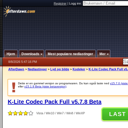
Registrer
|
Logg inn:
Hjem
Downloads
Mest populære nedlastinger
Mer
8/8/2026 5:47:16 PM
AfterDawn
>
Nedlastinger
>
Lyd og bilde
>
Kodeker
>
K-Lite Codec Pack Full v5.
Dette er en gammel versjon av programvaren. Du kan også laste ned
v15.7.0 (siste
eller
v15.1.9 Beta (siste betaversjon)
.
K-Lite Codec Pack Full v5.7.8 Beta
LAST
Vista / Win10 / Win7 / Win8 / WinXP