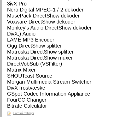
3ivX Pro
Nero Digital MPEG-1 / 2 dekoder
MusePack DirectShow dekoder
Voxware DirectShow dekoder
Monkey's Audio DirectShow dekoder
DivX;) Audio
LAME MP3 Encoder
Ogg DirectShow splitter
Matroska DirectShow splitter
Matroska DirectShow muxer
DirectVobSub (VSFilter)
Matrix Mixer
SHOUTcast Source
Morgan Multimedia Stream Switcher
DivX frostvæske
GSpot Codec Information Appliance
FourCC Changer
Bitrate Calculator
Foreslå rettinger