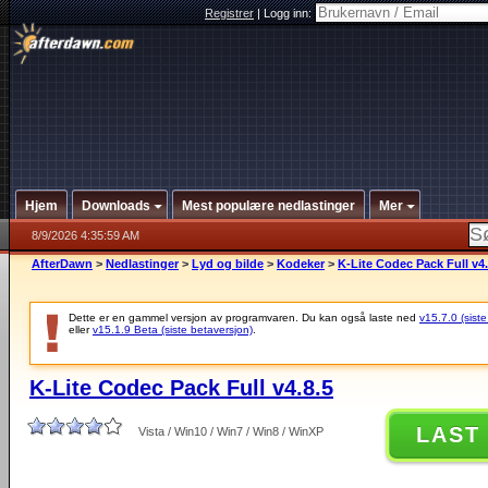
Registrer
|
Logg inn:
Hjem
Downloads
Mest populære nedlastinger
Mer
8/9/2026 4:35:59 AM
AfterDawn
>
Nedlastinger
>
Lyd og bilde
>
Kodeker
>
K-Lite Codec Pack Full v4.
Dette er en gammel versjon av programvaren. Du kan også laste ned
v15.7.0 (siste
eller
v15.1.9 Beta (siste betaversjon)
.
K-Lite Codec Pack Full v4.8.5
LAST
Vista / Win10 / Win7 / Win8 / WinXP