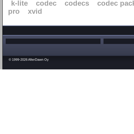
k-lite
codec
codecs
codec pac
pro
xvid
© 1999-2026 AfterDawn Oy