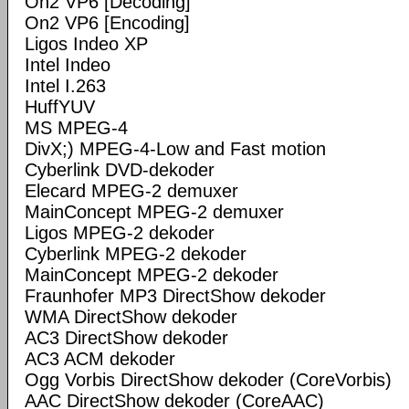
On2 VP6 [Decoding]
On2 VP6 [Encoding]
Ligos Indeo XP
Intel Indeo
Intel I.263
HuffYUV
MS MPEG-4
DivX;) MPEG-4-Low and Fast motion
Cyberlink DVD-dekoder
Elecard MPEG-2 demuxer
MainConcept MPEG-2 demuxer
Ligos MPEG-2 dekoder
Cyberlink MPEG-2 dekoder
MainConcept MPEG-2 dekoder
Fraunhofer MP3 DirectShow dekoder
WMA DirectShow dekoder
AC3 DirectShow dekoder
AC3 ACM dekoder
Ogg Vorbis DirectShow dekoder (CoreVorbis)
AAC DirectShow dekoder (CoreAAC)