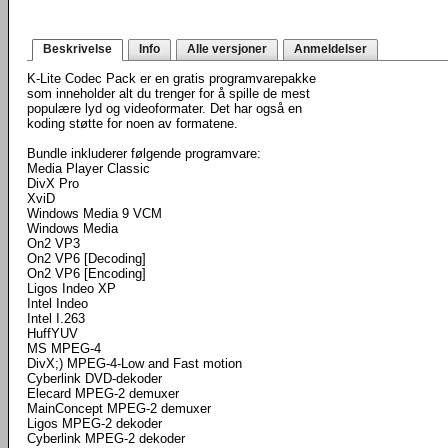
Beskrivelse
Info
Alle versjoner
Anmeldelser
K-Lite Codec Pack er en gratis programvarepakke
som inneholder alt du trenger for å spille de mest
populære lyd og videoformater. Det har også en
koding støtte for noen av formatene.
Bundle inkluderer følgende programvare:
Media Player Classic
DivX Pro
XviD
Windows Media 9 VCM
Windows Media
On2 VP3
On2 VP6 [Decoding]
On2 VP6 [Encoding]
Ligos Indeo XP
Intel Indeo
Intel I.263
HuffYUV
MS MPEG-4
DivX;) MPEG-4-Low and Fast motion
Cyberlink DVD-dekoder
Elecard MPEG-2 demuxer
MainConcept MPEG-2 demuxer
Ligos MPEG-2 dekoder
Cyberlink MPEG-2 dekoder