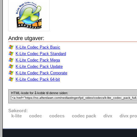
Andre utgaver:
K-Lite Codec Pack Basic
K-Lite Codec Pack Standard
K-Lite Codec Pack Mega
K-Lite Codec Pack Update
K-Lite Codec Pack Corporate
K-Lite Codec Pack 64-bit
HTML-kode for å koble til denne siden:
Søkeord:
k-lite
codec
codecs
codec pack
divx
divx pro