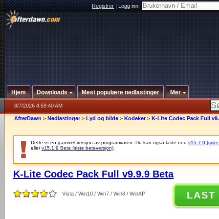
Registrer
|
Logg inn:
Hjem
Downloads
Mest populære nedlastinger
Mer
8/7/2026 4:59:40 AM
AfterDawn
>
Nedlastinger
>
Lyd og bilde
>
Kodeker
>
K-Lite Codec Pack Full v9.
Dette er en gammel versjon av programvaren. Du kan også laste ned
v15.7.0 (siste
eller
v15.1.9 Beta (siste betaversjon)
.
K-Lite Codec Pack Full v9.9.9 Beta
LAST
Vista / Win10 / Win7 / Win8 / WinXP