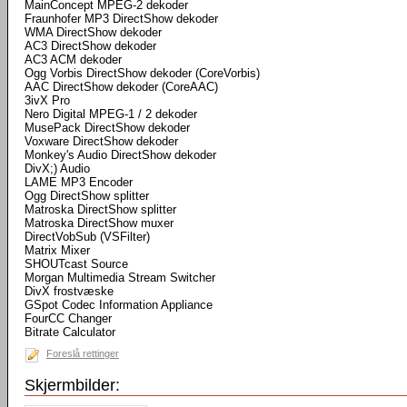
MainConcept MPEG-2 dekoder
Fraunhofer MP3 DirectShow dekoder
WMA DirectShow dekoder
AC3 DirectShow dekoder
AC3 ACM dekoder
Ogg Vorbis DirectShow dekoder (CoreVorbis)
AAC DirectShow dekoder (CoreAAC)
3ivX Pro
Nero Digital MPEG-1 / 2 dekoder
MusePack DirectShow dekoder
Voxware DirectShow dekoder
Monkey's Audio DirectShow dekoder
DivX;) Audio
LAME MP3 Encoder
Ogg DirectShow splitter
Matroska DirectShow splitter
Matroska DirectShow muxer
DirectVobSub (VSFilter)
Matrix Mixer
SHOUTcast Source
Morgan Multimedia Stream Switcher
DivX frostvæske
GSpot Codec Information Appliance
FourCC Changer
Bitrate Calculator
Foreslå rettinger
Skjermbilder: