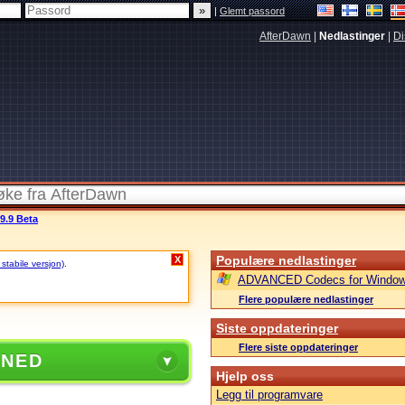
|
Glemt passord
AfterDawn
|
Nedlastinger
|
Di
9.9 Beta
Populære nedlastinger
X
 stabile versjon)
.
ADVANCED Codecs for Window
Flere populære nedlastinger
Siste oppdateringer
Flere siste oppdateringer
 NED
Hjelp oss
Legg til programvare