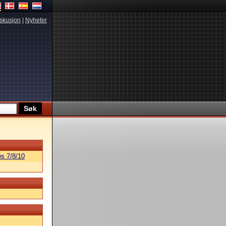
skusjon
|
Nyheter
s 7/8/10