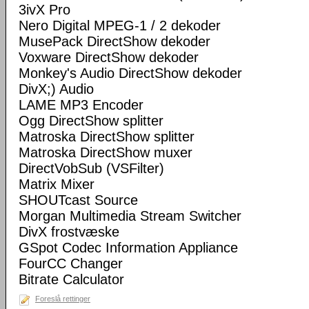
3ivX Pro
Nero Digital MPEG-1 / 2 dekoder
MusePack DirectShow dekoder
Voxware DirectShow dekoder
Monkey's Audio DirectShow dekoder
DivX;) Audio
LAME MP3 Encoder
Ogg DirectShow splitter
Matroska DirectShow splitter
Matroska DirectShow muxer
DirectVobSub (VSFilter)
Matrix Mixer
SHOUTcast Source
Morgan Multimedia Stream Switcher
DivX frostvæske
GSpot Codec Information Appliance
FourCC Changer
Bitrate Calculator
Foreslå rettinger