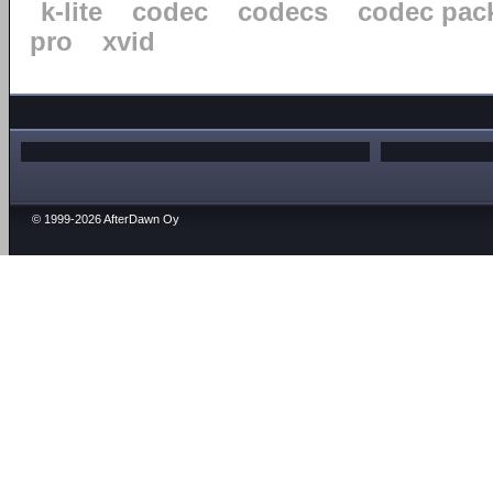
k-lite
codec
codecs
codec pac
pro
xvid
© 1999-2026 AfterDawn Oy