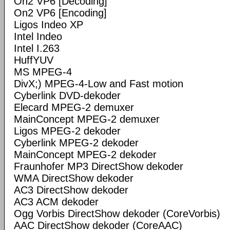
On2 VP6 [Decoding]
On2 VP6 [Encoding]
Ligos Indeo XP
Intel Indeo
Intel I.263
HuffYUV
MS MPEG-4
DivX;) MPEG-4-Low and Fast motion
Cyberlink DVD-dekoder
Elecard MPEG-2 demuxer
MainConcept MPEG-2 demuxer
Ligos MPEG-2 dekoder
Cyberlink MPEG-2 dekoder
MainConcept MPEG-2 dekoder
Fraunhofer MP3 DirectShow dekoder
WMA DirectShow dekoder
AC3 DirectShow dekoder
AC3 ACM dekoder
Ogg Vorbis DirectShow dekoder (CoreVorbis)
AAC DirectShow dekoder (CoreAAC)