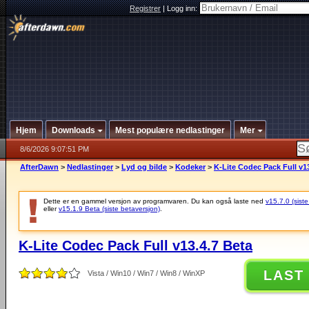
Registrer
|
Logg inn:
Hjem
Downloads
Mest populære nedlastinger
Mer
8/6/2026 9:07:51 PM
AfterDawn
>
Nedlastinger
>
Lyd og bilde
>
Kodeker
>
K-Lite Codec Pack Full v1
Dette er en gammel versjon av programvaren. Du kan også laste ned
v15.7.0 (siste
eller
v15.1.9 Beta (siste betaversjon)
.
K-Lite Codec Pack Full v13.4.7 Beta
LAST
Vista / Win10 / Win7 / Win8 / WinXP