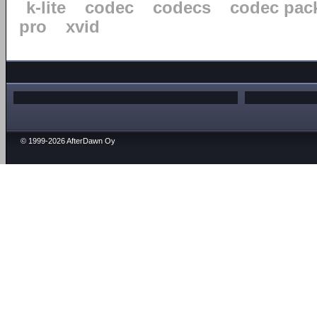
k-lite
codec
codecs
codec pac
pro
xvid
© 1999-2026 AfterDawn Oy