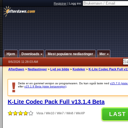
Registrer
|
Logg inn:
Hjem
Downloads
Mest populære nedlastinger
Mer
8/6/2026 11:28:03 AM
AfterDawn
>
Nedlastinger
>
Lyd og bilde
>
Kodeker
>
K-Lite Codec Pack Full v1
Dette er en gammel versjon av programvaren. Du kan også laste ned
v15.7.0 (siste
eller
v15.1.9 Beta (siste betaversjon)
.
K-Lite Codec Pack Full v13.1.4 Beta
LAST
Vista / Win10 / Win7 / Win8 / WinXP