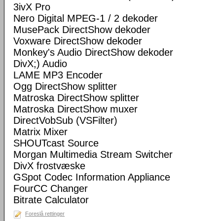
3ivX Pro
Nero Digital MPEG-1 / 2 dekoder
MusePack DirectShow dekoder
Voxware DirectShow dekoder
Monkey's Audio DirectShow dekoder
DivX;) Audio
LAME MP3 Encoder
Ogg DirectShow splitter
Matroska DirectShow splitter
Matroska DirectShow muxer
DirectVobSub (VSFilter)
Matrix Mixer
SHOUTcast Source
Morgan Multimedia Stream Switcher
DivX frostvæske
GSpot Codec Information Appliance
FourCC Changer
Bitrate Calculator
Foreslå rettinger