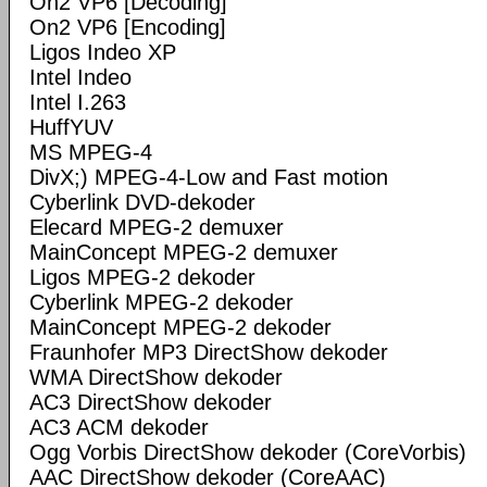
On2 VP6 [Decoding]
On2 VP6 [Encoding]
Ligos Indeo XP
Intel Indeo
Intel I.263
HuffYUV
MS MPEG-4
DivX;) MPEG-4-Low and Fast motion
Cyberlink DVD-dekoder
Elecard MPEG-2 demuxer
MainConcept MPEG-2 demuxer
Ligos MPEG-2 dekoder
Cyberlink MPEG-2 dekoder
MainConcept MPEG-2 dekoder
Fraunhofer MP3 DirectShow dekoder
WMA DirectShow dekoder
AC3 DirectShow dekoder
AC3 ACM dekoder
Ogg Vorbis DirectShow dekoder (CoreVorbis)
AAC DirectShow dekoder (CoreAAC)