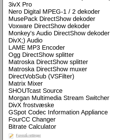
3ivX Pro
Nero Digital MPEG-1 / 2 dekoder
MusePack DirectShow dekoder
Voxware DirectShow dekoder
Monkey's Audio DirectShow dekoder
DivX;) Audio
LAME MP3 Encoder
Ogg DirectShow splitter
Matroska DirectShow splitter
Matroska DirectShow muxer
DirectVobSub (VSFilter)
Matrix Mixer
SHOUTcast Source
Morgan Multimedia Stream Switcher
DivX frostvæske
GSpot Codec Information Appliance
FourCC Changer
Bitrate Calculator
Foreslå rettinger