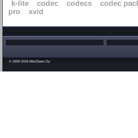
k-lite
codec
codecs
codec pac
pro
xvid
© 1999-2026 AfterDawn Oy