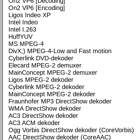
On2 VP6 [Decoding]
On2 VP6 [Encoding]
Ligos Indeo XP
Intel Indeo
Intel I.263
HuffYUV
MS MPEG-4
DivX;) MPEG-4-Low and Fast motion
Cyberlink DVD-dekoder
Elecard MPEG-2 demuxer
MainConcept MPEG-2 demuxer
Ligos MPEG-2 dekoder
Cyberlink MPEG-2 dekoder
MainConcept MPEG-2 dekoder
Fraunhofer MP3 DirectShow dekoder
WMA DirectShow dekoder
AC3 DirectShow dekoder
AC3 ACM dekoder
Ogg Vorbis DirectShow dekoder (CoreVorbis)
AAC DirectShow dekoder (CoreAAC)