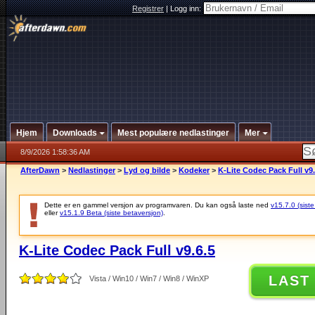
Registrer
|
Logg inn:
Hjem
Downloads
Mest populære nedlastinger
Mer
8/9/2026 1:58:36 AM
AfterDawn
>
Nedlastinger
>
Lyd og bilde
>
Kodeker
>
K-Lite Codec Pack Full v9.
Dette er en gammel versjon av programvaren. Du kan også laste ned
v15.7.0 (siste
eller
v15.1.9 Beta (siste betaversjon)
.
K-Lite Codec Pack Full v9.6.5
LAST
Vista / Win10 / Win7 / Win8 / WinXP