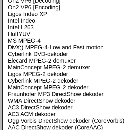
On2 VP6 [Decoding]
On2 VP6 [Encoding]
Ligos Indeo XP
Intel Indeo
Intel I.263
HuffYUV
MS MPEG-4
DivX;) MPEG-4-Low and Fast motion
Cyberlink DVD-dekoder
Elecard MPEG-2 demuxer
MainConcept MPEG-2 demuxer
Ligos MPEG-2 dekoder
Cyberlink MPEG-2 dekoder
MainConcept MPEG-2 dekoder
Fraunhofer MP3 DirectShow dekoder
WMA DirectShow dekoder
AC3 DirectShow dekoder
AC3 ACM dekoder
Ogg Vorbis DirectShow dekoder (CoreVorbis)
AAC DirectShow dekoder (CoreAAC)