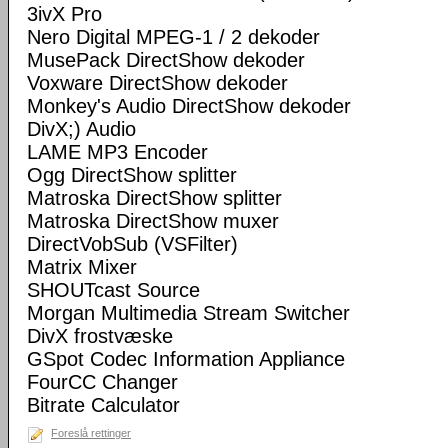
3ivX Pro
Nero Digital MPEG-1 / 2 dekoder
MusePack DirectShow dekoder
Voxware DirectShow dekoder
Monkey's Audio DirectShow dekoder
DivX;) Audio
LAME MP3 Encoder
Ogg DirectShow splitter
Matroska DirectShow splitter
Matroska DirectShow muxer
DirectVobSub (VSFilter)
Matrix Mixer
SHOUTcast Source
Morgan Multimedia Stream Switcher
DivX frostvæske
GSpot Codec Information Appliance
FourCC Changer
Bitrate Calculator
Foreslå rettinger