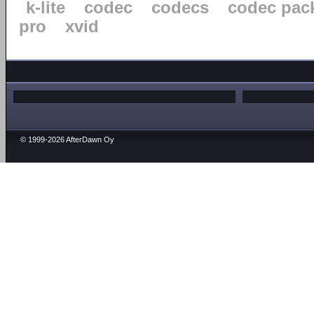
k-lite
codec
codecs
codec pac
pro
xvid
© 1999-2026 AfterDawn Oy