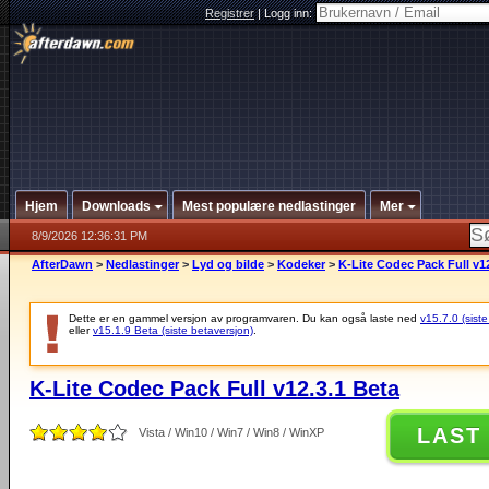
Registrer
|
Logg inn:
Hjem
Downloads
Mest populære nedlastinger
Mer
8/9/2026 12:36:31 PM
AfterDawn
>
Nedlastinger
>
Lyd og bilde
>
Kodeker
>
K-Lite Codec Pack Full v1
Dette er en gammel versjon av programvaren. Du kan også laste ned
v15.7.0 (siste
eller
v15.1.9 Beta (siste betaversjon)
.
K-Lite Codec Pack Full v12.3.1 Beta
LAST
Vista / Win10 / Win7 / Win8 / WinXP