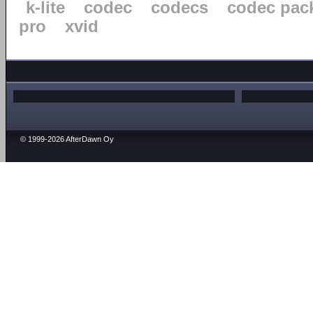
k-lite
codec
codecs
codec pac
pro
xvid
© 1999-2026 AfterDawn Oy