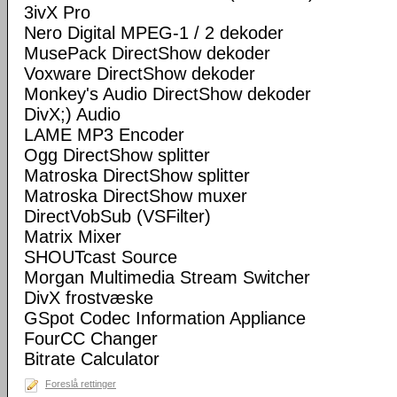
3ivX Pro
Nero Digital MPEG-1 / 2 dekoder
MusePack DirectShow dekoder
Voxware DirectShow dekoder
Monkey's Audio DirectShow dekoder
DivX;) Audio
LAME MP3 Encoder
Ogg DirectShow splitter
Matroska DirectShow splitter
Matroska DirectShow muxer
DirectVobSub (VSFilter)
Matrix Mixer
SHOUTcast Source
Morgan Multimedia Stream Switcher
DivX frostvæske
GSpot Codec Information Appliance
FourCC Changer
Bitrate Calculator
Foreslå rettinger