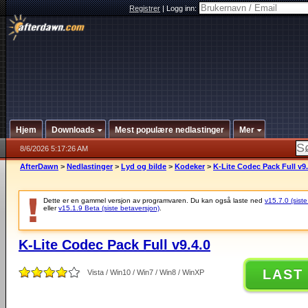
Registrer
|
Logg inn:
Hjem
Downloads
Mest populære nedlastinger
Mer
8/6/2026 5:17:26 AM
AfterDawn
>
Nedlastinger
>
Lyd og bilde
>
Kodeker
>
K-Lite Codec Pack Full v9.
Dette er en gammel versjon av programvaren. Du kan også laste ned
v15.7.0 (siste
eller
v15.1.9 Beta (siste betaversjon)
.
K-Lite Codec Pack Full v9.4.0
LAST
Vista / Win10 / Win7 / Win8 / WinXP