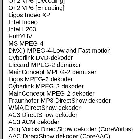
On2 VP6 [Decoding]
On2 VP6 [Encoding]
Ligos Indeo XP
Intel Indeo
Intel I.263
HuffYUV
MS MPEG-4
DivX;) MPEG-4-Low and Fast motion
Cyberlink DVD-dekoder
Elecard MPEG-2 demuxer
MainConcept MPEG-2 demuxer
Ligos MPEG-2 dekoder
Cyberlink MPEG-2 dekoder
MainConcept MPEG-2 dekoder
Fraunhofer MP3 DirectShow dekoder
WMA DirectShow dekoder
AC3 DirectShow dekoder
AC3 ACM dekoder
Ogg Vorbis DirectShow dekoder (CoreVorbis)
AAC DirectShow dekoder (CoreAAC)