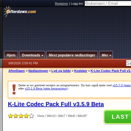
Registrer
|
Logg inn:
Hjem
Downloads
Mest populære nedlastinger
Mer
8/8/2026 3:59:41 PM
AfterDawn
>
Nedlastinger
>
Lyd og bilde
>
Kodeker
>
K-Lite Codec Pack Full v3.
Dette er en gammel versjon av programvaren. Du kan også laste ned
v15.7.0 (siste
eller
v15.1.9 Beta (siste betaversjon)
.
K-Lite Codec Pack Full v3.5.9 Beta
LAST
Vista / Win10 / Win7 / Win8 / WinXP