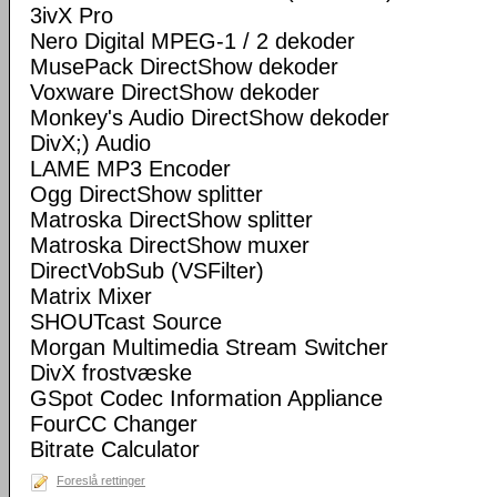
3ivX Pro
Nero Digital MPEG-1 / 2 dekoder
MusePack DirectShow dekoder
Voxware DirectShow dekoder
Monkey's Audio DirectShow dekoder
DivX;) Audio
LAME MP3 Encoder
Ogg DirectShow splitter
Matroska DirectShow splitter
Matroska DirectShow muxer
DirectVobSub (VSFilter)
Matrix Mixer
SHOUTcast Source
Morgan Multimedia Stream Switcher
DivX frostvæske
GSpot Codec Information Appliance
FourCC Changer
Bitrate Calculator
Foreslå rettinger