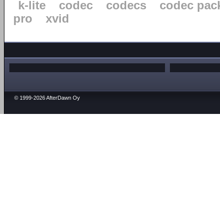
k-lite
codec
codecs
codec pac
pro
xvid
© 1999-2026 AfterDawn Oy