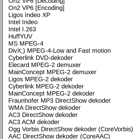
On2 VP6 [Decoding]
On2 VP6 [Encoding]
Ligos Indeo XP
Intel Indeo
Intel I.263
HuffYUV
MS MPEG-4
DivX;) MPEG-4-Low and Fast motion
Cyberlink DVD-dekoder
Elecard MPEG-2 demuxer
MainConcept MPEG-2 demuxer
Ligos MPEG-2 dekoder
Cyberlink MPEG-2 dekoder
MainConcept MPEG-2 dekoder
Fraunhofer MP3 DirectShow dekoder
WMA DirectShow dekoder
AC3 DirectShow dekoder
AC3 ACM dekoder
Ogg Vorbis DirectShow dekoder (CoreVorbis)
AAC DirectShow dekoder (CoreAAC)