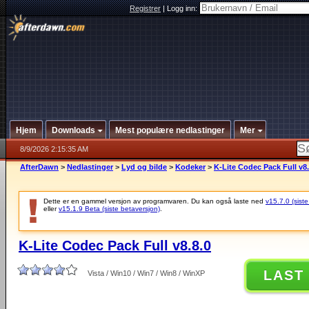
Registrer
|
Logg inn:
Hjem
Downloads
Mest populære nedlastinger
Mer
8/9/2026 2:15:35 AM
AfterDawn
>
Nedlastinger
>
Lyd og bilde
>
Kodeker
>
K-Lite Codec Pack Full v8.
Dette er en gammel versjon av programvaren. Du kan også laste ned
v15.7.0 (siste
eller
v15.1.9 Beta (siste betaversjon)
.
K-Lite Codec Pack Full v8.8.0
LAST
Vista / Win10 / Win7 / Win8 / WinXP