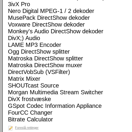
3ivX Pro
Nero Digital MPEG-1 / 2 dekoder
MusePack DirectShow dekoder
Voxware DirectShow dekoder
Monkey's Audio DirectShow dekoder
DivX;) Audio
LAME MP3 Encoder
Ogg DirectShow splitter
Matroska DirectShow splitter
Matroska DirectShow muxer
DirectVobSub (VSFilter)
Matrix Mixer
SHOUTcast Source
Morgan Multimedia Stream Switcher
DivX frostvæske
GSpot Codec Information Appliance
FourCC Changer
Bitrate Calculator
Foreslå rettinger