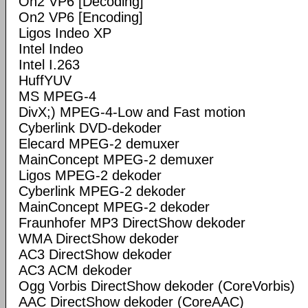
On2 VP6 [Decoding]
On2 VP6 [Encoding]
Ligos Indeo XP
Intel Indeo
Intel I.263
HuffYUV
MS MPEG-4
DivX;) MPEG-4-Low and Fast motion
Cyberlink DVD-dekoder
Elecard MPEG-2 demuxer
MainConcept MPEG-2 demuxer
Ligos MPEG-2 dekoder
Cyberlink MPEG-2 dekoder
MainConcept MPEG-2 dekoder
Fraunhofer MP3 DirectShow dekoder
WMA DirectShow dekoder
AC3 DirectShow dekoder
AC3 ACM dekoder
Ogg Vorbis DirectShow dekoder (CoreVorbis)
AAC DirectShow dekoder (CoreAAC)