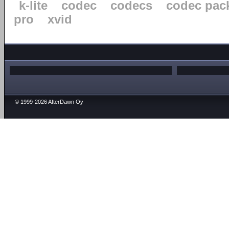
k-lite
codec
codecs
codec pac
pro
xvid
© 1999-2026 AfterDawn Oy