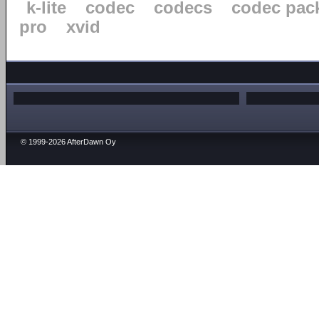
k-lite
codec
codecs
codec pac
pro
xvid
© 1999-2026 AfterDawn Oy