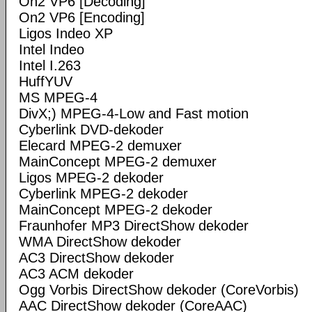
On2 VP6 [Decoding]
On2 VP6 [Encoding]
Ligos Indeo XP
Intel Indeo
Intel I.263
HuffYUV
MS MPEG-4
DivX;) MPEG-4-Low and Fast motion
Cyberlink DVD-dekoder
Elecard MPEG-2 demuxer
MainConcept MPEG-2 demuxer
Ligos MPEG-2 dekoder
Cyberlink MPEG-2 dekoder
MainConcept MPEG-2 dekoder
Fraunhofer MP3 DirectShow dekoder
WMA DirectShow dekoder
AC3 DirectShow dekoder
AC3 ACM dekoder
Ogg Vorbis DirectShow dekoder (CoreVorbis)
AAC DirectShow dekoder (CoreAAC)