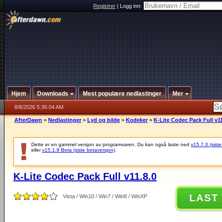
Registrer
|
Logg inn:
Hjem
Downloads
Mest populære nedlastinger
Mer
8/8/2026 5:36:04 AM
AfterDawn
>
Nedlastinger
>
Lyd og bilde
>
Kodeker
>
K-Lite Codec Pack Full v11
Dette er en gammel versjon av programvaren. Du kan også laste ned
v15.7.0 (siste
eller
v15.1.9 Beta (siste betaversjon)
.
K-Lite Codec Pack Full v11.8.0
LAST
Vista / Win10 / Win7 / Win8 / WinXP