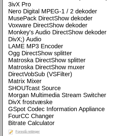
3ivX Pro
Nero Digital MPEG-1 / 2 dekoder
MusePack DirectShow dekoder
Voxware DirectShow dekoder
Monkey's Audio DirectShow dekoder
DivX;) Audio
LAME MP3 Encoder
Ogg DirectShow splitter
Matroska DirectShow splitter
Matroska DirectShow muxer
DirectVobSub (VSFilter)
Matrix Mixer
SHOUTcast Source
Morgan Multimedia Stream Switcher
DivX frostvæske
GSpot Codec Information Appliance
FourCC Changer
Bitrate Calculator
Foreslå rettinger