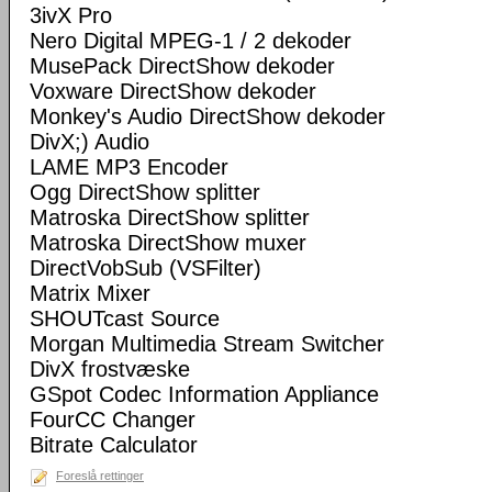
3ivX Pro
Nero Digital MPEG-1 / 2 dekoder
MusePack DirectShow dekoder
Voxware DirectShow dekoder
Monkey's Audio DirectShow dekoder
DivX;) Audio
LAME MP3 Encoder
Ogg DirectShow splitter
Matroska DirectShow splitter
Matroska DirectShow muxer
DirectVobSub (VSFilter)
Matrix Mixer
SHOUTcast Source
Morgan Multimedia Stream Switcher
DivX frostvæske
GSpot Codec Information Appliance
FourCC Changer
Bitrate Calculator
Foreslå rettinger