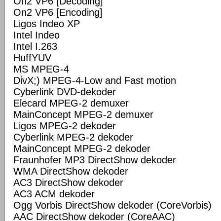
On2 VP6 [Decoding]
On2 VP6 [Encoding]
Ligos Indeo XP
Intel Indeo
Intel I.263
HuffYUV
MS MPEG-4
DivX;) MPEG-4-Low and Fast motion
Cyberlink DVD-dekoder
Elecard MPEG-2 demuxer
MainConcept MPEG-2 demuxer
Ligos MPEG-2 dekoder
Cyberlink MPEG-2 dekoder
MainConcept MPEG-2 dekoder
Fraunhofer MP3 DirectShow dekoder
WMA DirectShow dekoder
AC3 DirectShow dekoder
AC3 ACM dekoder
Ogg Vorbis DirectShow dekoder (CoreVorbis)
AAC DirectShow dekoder (CoreAAC)