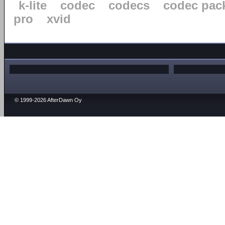
k-lite
codec
codecs
codec pac
pro
xvid
© 1999-2026 AfterDawn Oy