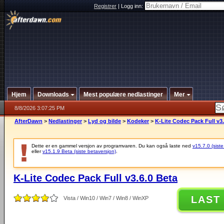
Registrer
|
Logg inn:
Hjem
Downloads
Mest populære nedlastinger
Mer
8/8/2026 3:07:25 PM
AfterDawn
>
Nedlastinger
>
Lyd og bilde
>
Kodeker
>
K-Lite Codec Pack Full v3.
Dette er en gammel versjon av programvaren. Du kan også laste ned
v15.7.0 (siste
eller
v15.1.9 Beta (siste betaversjon)
.
K-Lite Codec Pack Full v3.6.0 Beta
LAST
Vista / Win10 / Win7 / Win8 / WinXP