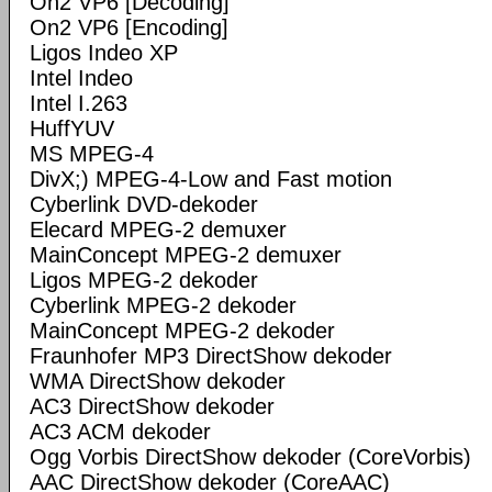
On2 VP6 [Decoding]
On2 VP6 [Encoding]
Ligos Indeo XP
Intel Indeo
Intel I.263
HuffYUV
MS MPEG-4
DivX;) MPEG-4-Low and Fast motion
Cyberlink DVD-dekoder
Elecard MPEG-2 demuxer
MainConcept MPEG-2 demuxer
Ligos MPEG-2 dekoder
Cyberlink MPEG-2 dekoder
MainConcept MPEG-2 dekoder
Fraunhofer MP3 DirectShow dekoder
WMA DirectShow dekoder
AC3 DirectShow dekoder
AC3 ACM dekoder
Ogg Vorbis DirectShow dekoder (CoreVorbis)
AAC DirectShow dekoder (CoreAAC)