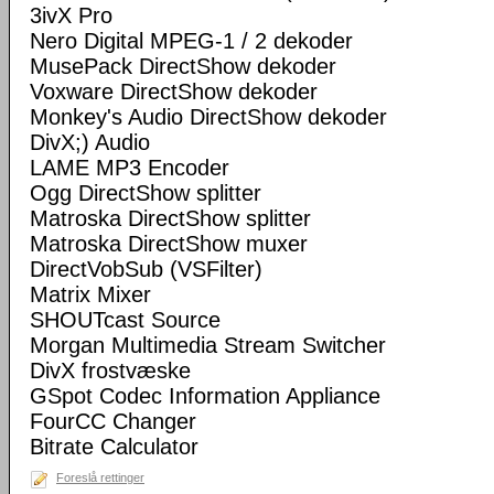
3ivX Pro
Nero Digital MPEG-1 / 2 dekoder
MusePack DirectShow dekoder
Voxware DirectShow dekoder
Monkey's Audio DirectShow dekoder
DivX;) Audio
LAME MP3 Encoder
Ogg DirectShow splitter
Matroska DirectShow splitter
Matroska DirectShow muxer
DirectVobSub (VSFilter)
Matrix Mixer
SHOUTcast Source
Morgan Multimedia Stream Switcher
DivX frostvæske
GSpot Codec Information Appliance
FourCC Changer
Bitrate Calculator
Foreslå rettinger