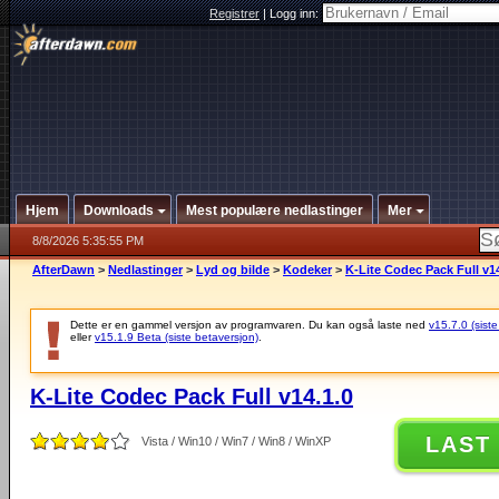
Registrer
|
Logg inn:
Hjem
Downloads
Mest populære nedlastinger
Mer
8/8/2026 5:35:55 PM
AfterDawn
>
Nedlastinger
>
Lyd og bilde
>
Kodeker
>
K-Lite Codec Pack Full v14
Dette er en gammel versjon av programvaren. Du kan også laste ned
v15.7.0 (siste
eller
v15.1.9 Beta (siste betaversjon)
.
K-Lite Codec Pack Full v14.1.0
LAST
Vista / Win10 / Win7 / Win8 / WinXP