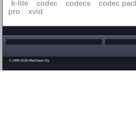
k-lite
codec
codecs
codec pac
pro
xvid
© 1999-2026 AfterDawn Oy