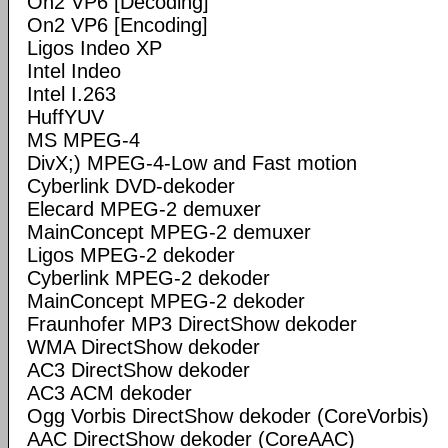
On2 VP6 [Decoding]
On2 VP6 [Encoding]
Ligos Indeo XP
Intel Indeo
Intel I.263
HuffYUV
MS MPEG-4
DivX;) MPEG-4-Low and Fast motion
Cyberlink DVD-dekoder
Elecard MPEG-2 demuxer
MainConcept MPEG-2 demuxer
Ligos MPEG-2 dekoder
Cyberlink MPEG-2 dekoder
MainConcept MPEG-2 dekoder
Fraunhofer MP3 DirectShow dekoder
WMA DirectShow dekoder
AC3 DirectShow dekoder
AC3 ACM dekoder
Ogg Vorbis DirectShow dekoder (CoreVorbis)
AAC DirectShow dekoder (CoreAAC)