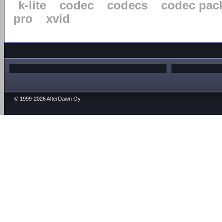
k-lite
codec
codecs
codec pac
pro
xvid
© 1999-2026 AfterDawn Oy