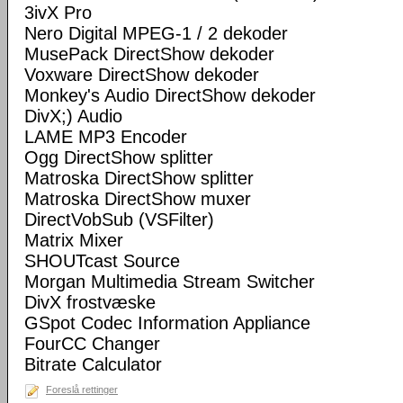
3ivX Pro
Nero Digital MPEG-1 / 2 dekoder
MusePack DirectShow dekoder
Voxware DirectShow dekoder
Monkey's Audio DirectShow dekoder
DivX;) Audio
LAME MP3 Encoder
Ogg DirectShow splitter
Matroska DirectShow splitter
Matroska DirectShow muxer
DirectVobSub (VSFilter)
Matrix Mixer
SHOUTcast Source
Morgan Multimedia Stream Switcher
DivX frostvæske
GSpot Codec Information Appliance
FourCC Changer
Bitrate Calculator
Foreslå rettinger