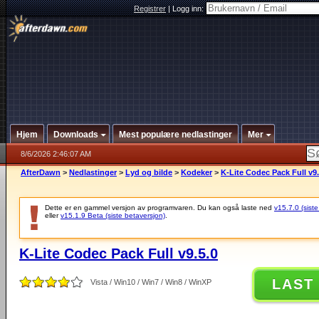
Registrer
|
Logg inn:
Hjem
Downloads
Mest populære nedlastinger
Mer
8/6/2026 2:46:07 AM
AfterDawn
>
Nedlastinger
>
Lyd og bilde
>
Kodeker
>
K-Lite Codec Pack Full v9.
Dette er en gammel versjon av programvaren. Du kan også laste ned
v15.7.0 (siste
eller
v15.1.9 Beta (siste betaversjon)
.
K-Lite Codec Pack Full v9.5.0
LAST
Vista / Win10 / Win7 / Win8 / WinXP