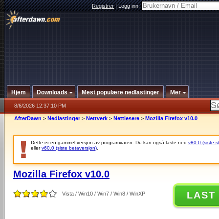
Registrer
|
Logg inn:
Hjem
Downloads
Mest populære nedlastinger
Mer
8/6/2026 12:37:10 PM
AfterDawn
>
Nedlastinger
>
Nettverk
>
Nettlesere
>
Mozilla Firefox v10.0
Dette er en gammel versjon av programvaren. Du kan også laste ned
v80.0 (siste s
eller
v60.0 (siste betaversjon)
.
Mozilla Firefox v10.0
LAST
Vista / Win10 / Win7 / Win8 / WinXP