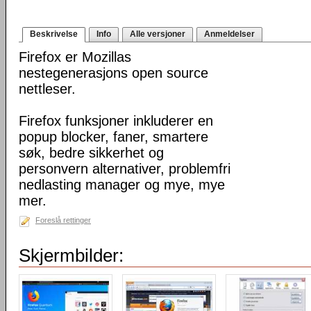
Beskrivelse
Info
Alle versjoner
Anmeldelser
Firefox er Mozillas
nestegenerasjons open source
nettleser.
Firefox funksjoner inkluderer en
popup blocker, faner, smartere
søk, bedre sikkerhet og
personvern alternativer, problemfri
nedlasting manager og mye, mye
mer.
Foreslå rettinger
Skjermbilder: