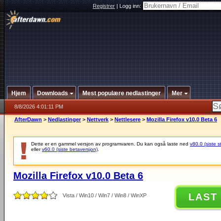
Registrer
|
Logg inn:
Hjem
Downloads
Mest populære nedlastinger
Mer
8/8/2026 4:01:11 PM
AfterDawn
>
Nedlastinger
>
Nettverk
>
Nettlesere
>
Mozilla Firefox v10.0 Beta 6
Dette er en gammel versjon av programvaren. Du kan også laste ned
v80.0 (siste s
eller
v60.0 (siste betaversjon)
.
Mozilla Firefox v10.0 Beta 6
LAST
Vista / Win10 / Win7 / Win8 / WinXP