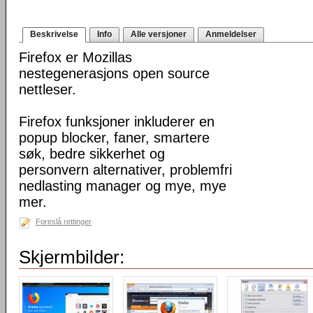
Beskrivelse
Info
Alle versjoner
Anmeldelser
Firefox er Mozillas
nestegenerasjons open source
nettleser.
Firefox funksjoner inkluderer en
popup blocker, faner, smartere
søk, bedre sikkerhet og
personvern alternativer, problemfri
nedlasting manager og mye, mye
mer.
Foreslå rettinger
Skjermbilder: