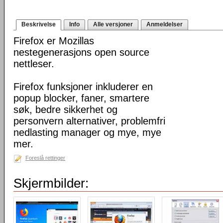
Beskrivelse
Info
Alle versjoner
Anmeldelser
Firefox er Mozillas
nestegenerasjons open source
nettleser.
Firefox funksjoner inkluderer en
popup blocker, faner, smartere
søk, bedre sikkerhet og
personvern alternativer, problemfri
nedlasting manager og mye, mye
mer.
Foreslå rettinger
Skjermbilder: