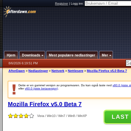
Registrer
|
Logg inn:
Hjem
Downloads
Mest populære nedlastinger
Mer
8/6/2026 6:19:51 PM
AfterDawn
>
Nedlastinger
>
Nettverk
>
Nettlesere
>
Mozilla Firefox v5.0 Beta 7
Dette er en gammel versjon av programvaren. Du kan også laste ned
v80.0 (siste s
eller
v60.0 (siste betaversjon)
.
Mozilla Firefox v5.0 Beta 7
LAST
Vista / Win10 / Win7 / Win8 / WinXP