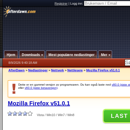
Registrer
|
Logg inn:
Hjem
Downloads
Mest populære nedlastinger
Mer
8/9/2026 9:40:18 AM
AfterDawn
>
Nedlastinger
>
Nettverk
>
Nettlesere
>
Mozilla Firefox v51.0.1
Dette er en gammel versjon av programvaren. Du kan også laste ned
v80.0 (siste s
eller
v60.0 (siste betaversjon)
.
Mozilla Firefox v51.0.1
LAST
Vista / Win10 / Win7 / Win8