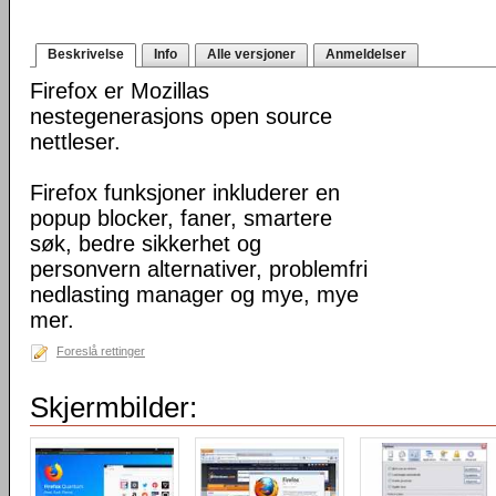
Beskrivelse
Info
Alle versjoner
Anmeldelser
Firefox er Mozillas
nestegenerasjons open source
nettleser.
Firefox funksjoner inkluderer en
popup blocker, faner, smartere
søk, bedre sikkerhet og
personvern alternativer, problemfri
nedlasting manager og mye, mye
mer.
Foreslå rettinger
Skjermbilder: