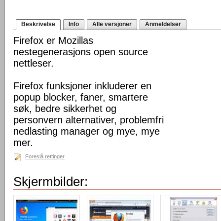
Beskrivelse
Info
Alle versjoner
Anmeldelser
Firefox er Mozillas
nestegenerasjons open source
nettleser.
Firefox funksjoner inkluderer en
popup blocker, faner, smartere
søk, bedre sikkerhet og
personvern alternativer, problemfri
nedlasting manager og mye, mye
mer.
Foreslå rettinger
Skjermbilder: