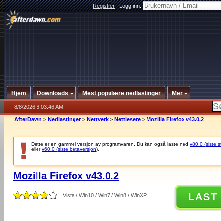
Registrer
|
Logg inn:
Hjem
Downloads
Mest populære nedlastinger
Mer
8/8/2026 6:03:46 AM
AfterDawn
>
Nedlastinger
>
Nettverk
>
Nettlesere
>
Mozilla Firefox v43.0.2
Dette er en gammel versjon av programvaren. Du kan også laste ned
v80.0 (siste s
eller
v60.0 (siste betaversjon)
.
Mozilla Firefox v43.0.2
LAST
Vista / Win10 / Win7 / Win8 / WinXP