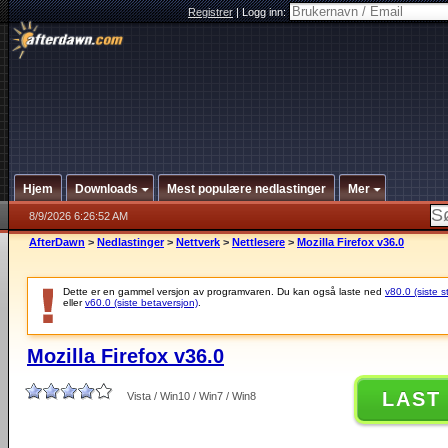
Registrer
|
Logg inn:
Hjem
Downloads
Mest populære nedlastinger
Mer
8/9/2026 6:26:52 AM
AfterDawn
>
Nedlastinger
>
Nettverk
>
Nettlesere
>
Mozilla Firefox v36.0
Dette er en gammel versjon av programvaren. Du kan også laste ned
v80.0 (siste s
eller
v60.0 (siste betaversjon)
.
Mozilla Firefox v36.0
LAST
Vista / Win10 / Win7 / Win8