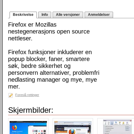
Beskrivelse
Info
Alle versjoner
Anmeldelser
Firefox er Mozillas
nestegenerasjons open source
nettleser.
Firefox funksjoner inkluderer en
popup blocker, faner, smartere
søk, bedre sikkerhet og
personvern alternativer, problemfri
nedlasting manager og mye, mye
mer.
Foreslå rettinger
Skjermbilder: