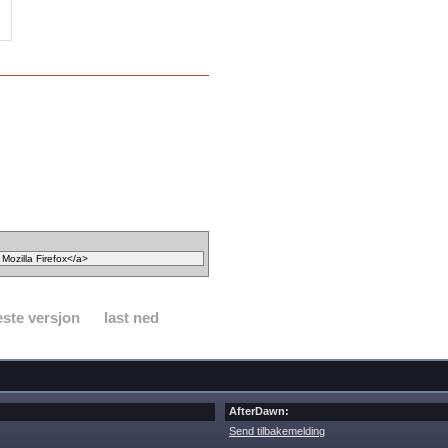
ste versjon
last ned
AfterDawn:
Send tilbakemelding