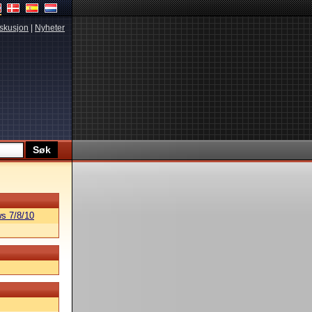
skusjon
|
Nyheter
s 7/8/10