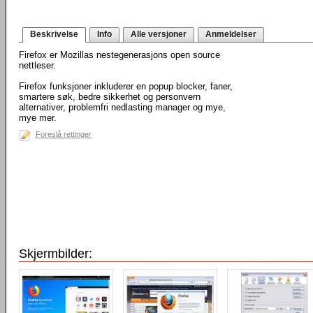
Beskrivelse
Info
Alle versjoner
Anmeldelser
Firefox er Mozillas nestegenerasjons open source
nettleser.
Firefox funksjoner inkluderer en popup blocker, faner,
smartere søk, bedre sikkerhet og personvern
alternativer, problemfri nedlasting manager og mye,
mye mer.
Foreslå rettinger
Skjermbilder: