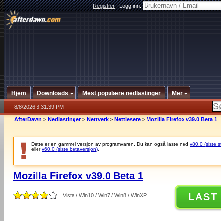
Registrer
|
Logg inn:
Hjem
Downloads
Mest populære nedlastinger
Mer
8/8/2026 3:31:39 PM
AfterDawn
>
Nedlastinger
>
Nettverk
>
Nettlesere
>
Mozilla Firefox v39.0 Beta 1
Dette er en gammel versjon av programvaren. Du kan også laste ned
v80.0 (siste s
eller
v60.0 (siste betaversjon)
.
Mozilla Firefox v39.0 Beta 1
LAST
Vista / Win10 / Win7 / Win8 / WinXP