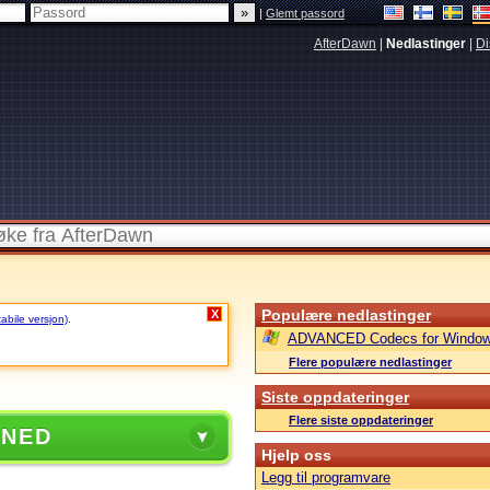
|
Glemt passord
AfterDawn
|
Nedlastinger
|
Di
Populære nedlastinger
X
tabile versjon)
.
ADVANCED Codecs for Window
Flere populære nedlastinger
Siste oppdateringer
Flere siste oppdateringer
 NED
Hjelp oss
Legg til programvare