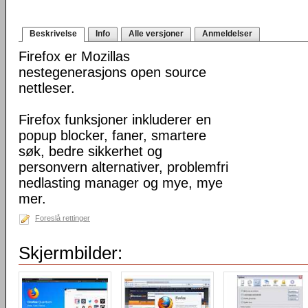
Beskrivelse
Info
Alle versjoner
Anmeldelser
Firefox er Mozillas
nestegenerasjons open source
nettleser.
Firefox funksjoner inkluderer en
popup blocker, faner, smartere
søk, bedre sikkerhet og
personvern alternativer, problemfri
nedlasting manager og mye, mye
mer.
Foreslå rettinger
Skjermbilder: