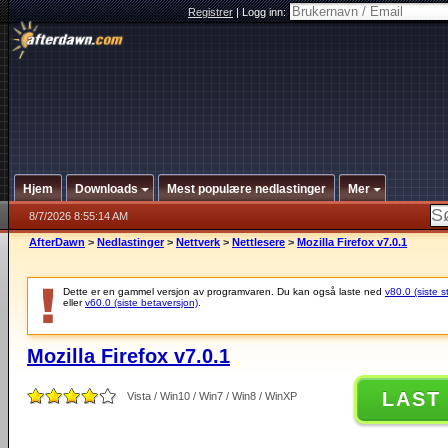
Registrer
|
Logg inn:
Hjem
Downloads
Mest populære nedlastinger
Mer
8/7/2026 8:55:14 AM
AfterDawn
>
Nedlastinger
>
Nettverk
>
Nettlesere
>
Mozilla Firefox v7.0.1
Dette er en gammel versjon av programvaren. Du kan også laste ned
v80.0 (siste s
eller
v60.0 (siste betaversjon)
.
Mozilla Firefox v7.0.1
LAST
Vista / Win10 / Win7 / Win8 / WinXP