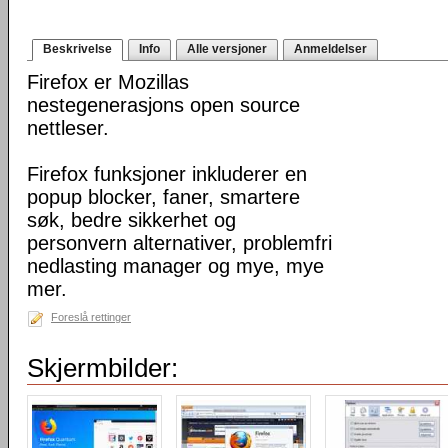
Beskrivelse
Info
Alle versjoner
Anmeldelser
Firefox er Mozillas
nestegenerasjons open source
nettleser.
Firefox funksjoner inkluderer en
popup blocker, faner, smartere
søk, bedre sikkerhet og
personvern alternativer, problemfri
nedlasting manager og mye, mye
mer.
Foreslå rettinger
Skjermbilder: