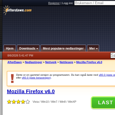
Registrer
|
Logg inn:
Hjem
Downloads
Mest populære nedlastinger
Mer
8/6/2026 5:41:47 PM
AfterDawn
>
Nedlastinger
>
Nettverk
>
Nettlesere
>
Mozilla Firefox v6.0
Dette er en gammel versjon av programvaren. Du kan også laste ned
v80.0 (siste s
eller
v60.0 (siste betaversjon)
.
Mozilla Firefox v6.0
LAST
Vista / Win10 / Win7 / Win8 / WinXP