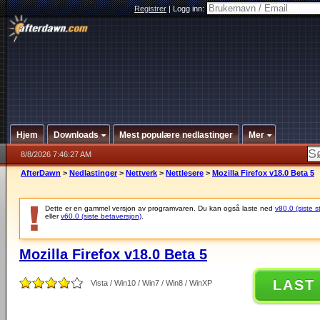
Registrer
|
Logg inn:
Hjem
Downloads
Mest populære nedlastinger
Mer
8/8/2026 7:46:27 AM
AfterDawn
>
Nedlastinger
>
Nettverk
>
Nettlesere
>
Mozilla Firefox v18.0 Beta 5
Dette er en gammel versjon av programvaren. Du kan også laste ned
v80.0 (siste s
eller
v60.0 (siste betaversjon)
.
Mozilla Firefox v18.0 Beta 5
LAST
Vista / Win10 / Win7 / Win8 / WinXP