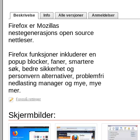
Beskrivelse
Info
Alle versjoner
Anmeldelser
Firefox er Mozillas
nestegenerasjons open source
nettleser.
Firefox funksjoner inkluderer en
popup blocker, faner, smartere
søk, bedre sikkerhet og
personvern alternativer, problemfri
nedlasting manager og mye, mye
mer.
Foreslå rettinger
Skjermbilder: