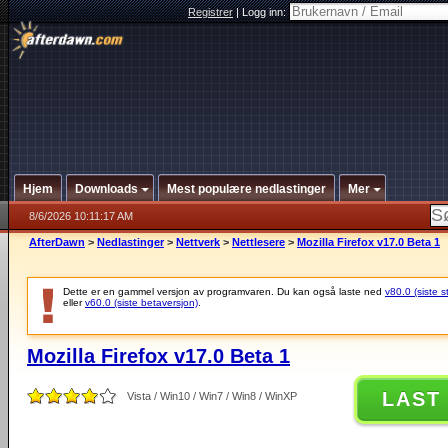
Registrer
|
Logg inn:
Hjem
Downloads
Mest populære nedlastinger
Mer
8/6/2026 10:11:17 AM
AfterDawn
>
Nedlastinger
>
Nettverk
>
Nettlesere
>
Mozilla Firefox v17.0 Beta 1
Dette er en gammel versjon av programvaren. Du kan også laste ned
v80.0 (siste s
eller
v60.0 (siste betaversjon)
.
Mozilla Firefox v17.0 Beta 1
LAST
Vista / Win10 / Win7 / Win8 / WinXP