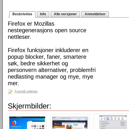
Beskrivelse
Info
Alle versjoner
Anmeldelser
Firefox er Mozillas
nestegenerasjons open source
nettleser.
Firefox funksjoner inkluderer en
popup blocker, faner, smartere
søk, bedre sikkerhet og
personvern alternativer, problemfri
nedlasting manager og mye, mye
mer.
Foreslå rettinger
Skjermbilder: