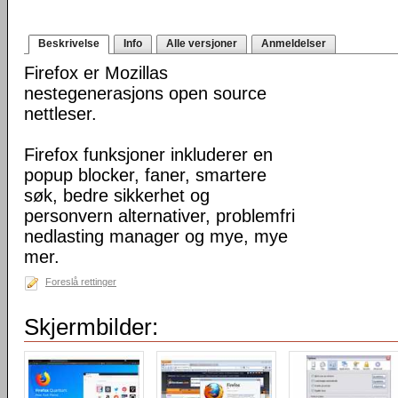
Beskrivelse
Info
Alle versjoner
Anmeldelser
Firefox er Mozillas
nestegenerasjons open source
nettleser.
Firefox funksjoner inkluderer en
popup blocker, faner, smartere
søk, bedre sikkerhet og
personvern alternativer, problemfri
nedlasting manager og mye, mye
mer.
Foreslå rettinger
Skjermbilder: