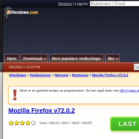
Registrer
|
Logg inn:
Hjem
Downloads
Mest populære nedlastinger
Mer
8/8/2026 1:19:29 PM
AfterDawn
>
Nedlastinger
>
Nettverk
>
Nettlesere
>
Mozilla Firefox v72.0.2
Dette er en gammel versjon av programvaren. Du kan også laste ned
v80.0 (siste s
Mozilla Firefox v72.0.2
LAST
Vista / Win10 / Win7 / Win8 / WinXP