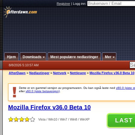
Registrer
|
Logg inn:
Hjem
Downloads
Mest populære nedlastinger
Mer
8/8/2026 5:10:57 AM
AfterDawn
>
Nedlastinger
>
Nettverk
>
Nettlesere
>
Mozilla Firefox v36.0 Beta 10
Dette er en gammel versjon av programvaren. Du kan også laste ned
v80.0 (siste s
eller
v60.0 (siste betaversjon)
.
Mozilla Firefox v36.0 Beta 10
LAST
Vista / Win10 / Win7 / Win8 / WinXP