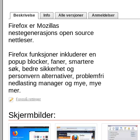
Beskrivelse
Info
Alle versjoner
Anmeldelser
Firefox er Mozillas
nestegenerasjons open source
nettleser.
Firefox funksjoner inkluderer en
popup blocker, faner, smartere
søk, bedre sikkerhet og
personvern alternativer, problemfri
nedlasting manager og mye, mye
mer.
Foreslå rettinger
Skjermbilder: