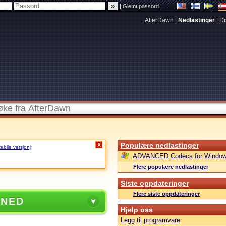
|
Glemt passord
AfterDawn
|
Nedlastinger
|
Di
Populære nedlastinger
X
tabile versjon)
.
ADVANCED Codecs for Window
Flere populære nedlastinger
Siste oppdateringer
Flere siste oppdateringer
 NED
Hjelp oss
Legg til programvare