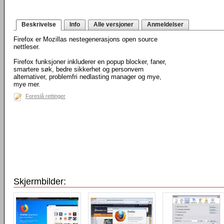
Beskrivelse
Info
Alle versjoner
Anmeldelser
Firefox er Mozillas nestegenerasjons open source
nettleser.
Firefox funksjoner inkluderer en popup blocker, faner,
smartere søk, bedre sikkerhet og personvern
alternativer, problemfri nedlasting manager og mye,
mye mer.
Foreslå rettinger
Skjermbilder: