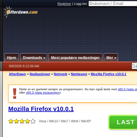
Registrer
|
Logg inn:
Hjem
Downloads
Mest populære nedlastinger
Mer
8/8/2026 8:12:06 AM
AfterDawn
>
Nedlastinger
>
Nettverk
>
Nettlesere
>
Mozilla Firefox v10.0.1
Dette er en gammel versjon av programvaren. Du kan også laste ned
v80.0 (siste s
eller
v60.0 (siste betaversjon)
.
Mozilla Firefox v10.0.1
LAST
Vista / Win10 / Win7 / Win8 / WinXP