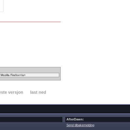
ste versjon
last ned
AfterDawn:
Send tilbakemelding