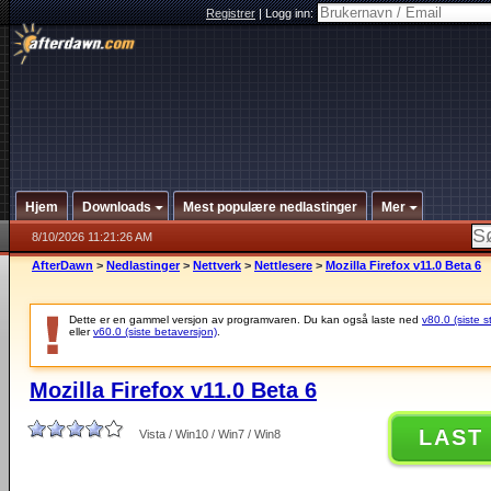
Registrer
|
Logg inn:
Hjem
Downloads
Mest populære nedlastinger
Mer
8/10/2026 11:21:26 AM
AfterDawn
>
Nedlastinger
>
Nettverk
>
Nettlesere
>
Mozilla Firefox v11.0 Beta 6
Dette er en gammel versjon av programvaren. Du kan også laste ned
v80.0 (siste s
eller
v60.0 (siste betaversjon)
.
Mozilla Firefox v11.0 Beta 6
LAST
Vista / Win10 / Win7 / Win8