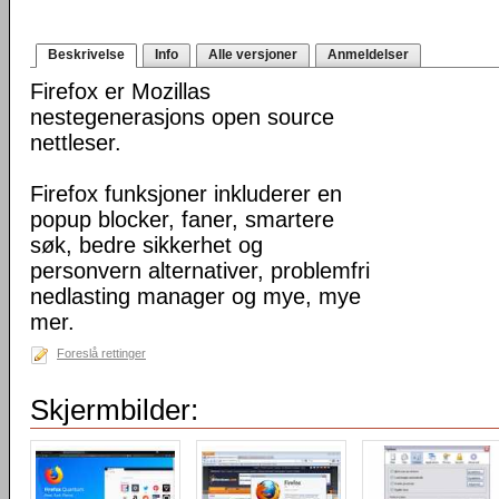
Beskrivelse
Info
Alle versjoner
Anmeldelser
Firefox er Mozillas
nestegenerasjons open source
nettleser.
Firefox funksjoner inkluderer en
popup blocker, faner, smartere
søk, bedre sikkerhet og
personvern alternativer, problemfri
nedlasting manager og mye, mye
mer.
Foreslå rettinger
Skjermbilder: