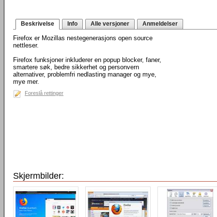
Beskrivelse
Info
Alle versjoner
Anmeldelser
Firefox er Mozillas nestegenerasjons open source
nettleser.
Firefox funksjoner inkluderer en popup blocker, faner,
smartere søk, bedre sikkerhet og personvern
alternativer, problemfri nedlasting manager og mye,
mye mer.
Foreslå rettinger
Skjermbilder: