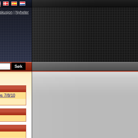
skusjon
|
Nyheter
s 7/8/10