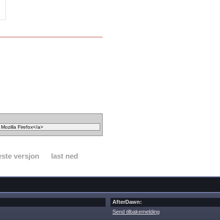
ste versjon
last ned
AfterDawn:
Send tilbakemelding