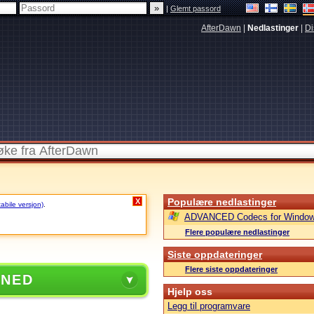
|
Glemt passord
AfterDawn
|
Nedlastinger
|
Di
Populære nedlastinger
X
tabile versjon)
.
ADVANCED Codecs for Window
Flere populære nedlastinger
Siste oppdateringer
Flere siste oppdateringer
 NED
Hjelp oss
Legg til programvare