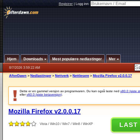
Registrer
|
Logg inn:
Hjem
Downloads
Mest populære nedlastinger
Mer
8/7/2026 3:59:22 AM
AfterDawn
>
Nedlastinger
>
Nettverk
>
Nettlesere
>
Mozilla Firefox v2.0.0.17
Dette er en gammel versjon av programvaren. Du kan også laste ned
v80.0 (siste s
eller
v60.0 (siste betaversjon)
.
Mozilla Firefox v2.0.0.17
LAST
Vista / Win10 / Win7 / Win8 / WinXP