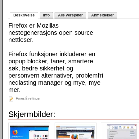
Beskrivelse
Info
Alle versjoner
Anmeldelser
Firefox er Mozillas
nestegenerasjons open source
nettleser.
Firefox funksjoner inkluderer en
popup blocker, faner, smartere
søk, bedre sikkerhet og
personvern alternativer, problemfri
nedlasting manager og mye, mye
mer.
Foreslå rettinger
Skjermbilder: