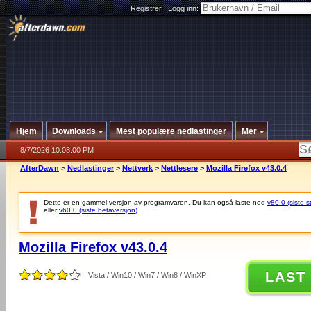
Registrer
|
Logg inn:
Hjem
Downloads
Mest populære nedlastinger
Mer
8/7/2026 10:08:00 PM
AfterDawn
>
Nedlastinger
>
Nettverk
>
Nettlesere
>
Mozilla Firefox v43.0.4
Dette er en gammel versjon av programvaren. Du kan også laste ned
v80.0 (siste s
eller
v60.0 (siste betaversjon)
.
Mozilla Firefox v43.0.4
LAST
Vista / Win10 / Win7 / Win8 / WinXP