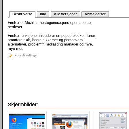
Beskrivelse
Info
Alle versjoner
Anmeldelser
Firefox er Mozillas nestegenerasjons open source
nettleser.
Firefox funksjoner inkluderer en popup blocker, faner,
smartere søk, bedre sikkerhet og personvern
alternativer, problemfri nedlasting manager og mye,
mye mer.
Foreslå rettinger
Skjermbilder: