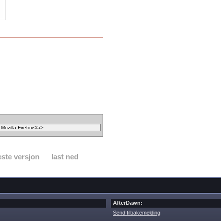
ste versjon
last ned
AfterDawn:
Send tilbakemelding