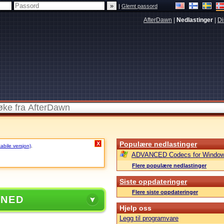
|
Glemt passord
AfterDawn
|
Nedlastinger
|
Di
Populære nedlastinger
X
tabile versjon)
.
ADVANCED Codecs for Window
Flere populære nedlastinger
Siste oppdateringer
Flere siste oppdateringer
 NED
Hjelp oss
Legg til programvare