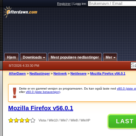
Registrer
|
Logg inn:
Hjem
Downloads
Mest populære nedlastinger
Mer
8/7/2026 4:33:30 PM
AfterDawn
>
Nedlastinger
>
Nettverk
>
Nettlesere
>
Mozilla Firefox v56.0.1
Dette er en gammel versjon av programvaren. Du kan også laste ned
v80.0 (siste s
eller
v60.0 (siste betaversjon)
.
Mozilla Firefox v56.0.1
LAST
Vista / Win10 / Win7 / Win8 / WinXP