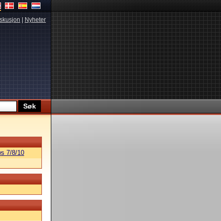
skusjon
|
Nyheter
s 7/8/10