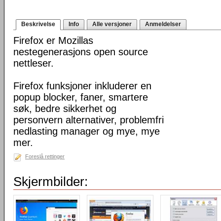
Beskrivelse
Info
Alle versjoner
Anmeldelser
Firefox er Mozillas
nestegenerasjons open source
nettleser.
Firefox funksjoner inkluderer en
popup blocker, faner, smartere
søk, bedre sikkerhet og
personvern alternativer, problemfri
nedlasting manager og mye, mye
mer.
Foreslå rettinger
Skjermbilder: