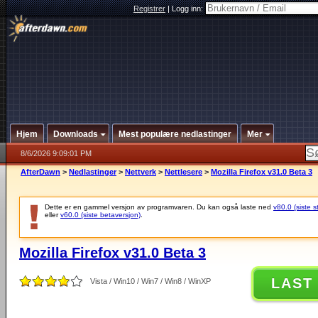
Registrer
|
Logg inn:
Hjem
Downloads
Mest populære nedlastinger
Mer
8/6/2026 9:09:01 PM
AfterDawn
>
Nedlastinger
>
Nettverk
>
Nettlesere
>
Mozilla Firefox v31.0 Beta 3
Dette er en gammel versjon av programvaren. Du kan også laste ned
v80.0 (siste s
eller
v60.0 (siste betaversjon)
.
Mozilla Firefox v31.0 Beta 3
LAST
Vista / Win10 / Win7 / Win8 / WinXP