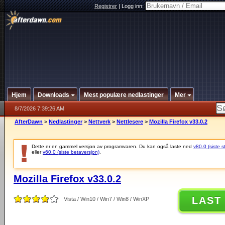
Registrer
|
Logg inn:
Hjem
Downloads
Mest populære nedlastinger
Mer
8/7/2026 7:39:26 AM
AfterDawn
>
Nedlastinger
>
Nettverk
>
Nettlesere
>
Mozilla Firefox v33.0.2
Dette er en gammel versjon av programvaren. Du kan også laste ned
v80.0 (siste s
eller
v60.0 (siste betaversjon)
.
Mozilla Firefox v33.0.2
LAST
Vista / Win10 / Win7 / Win8 / WinXP