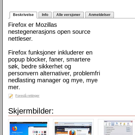
Beskrivelse
Info
Alle versjoner
Anmeldelser
Firefox er Mozillas
nestegenerasjons open source
nettleser.
Firefox funksjoner inkluderer en
popup blocker, faner, smartere
søk, bedre sikkerhet og
personvern alternativer, problemfri
nedlasting manager og mye, mye
mer.
Foreslå rettinger
Skjermbilder: