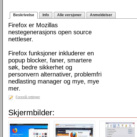
Beskrivelse
Info
Alle versjoner
Anmeldelser
Firefox er Mozillas
nestegenerasjons open source
nettleser.
Firefox funksjoner inkluderer en
popup blocker, faner, smartere
søk, bedre sikkerhet og
personvern alternativer, problemfri
nedlasting manager og mye, mye
mer.
Foreslå rettinger
Skjermbilder: