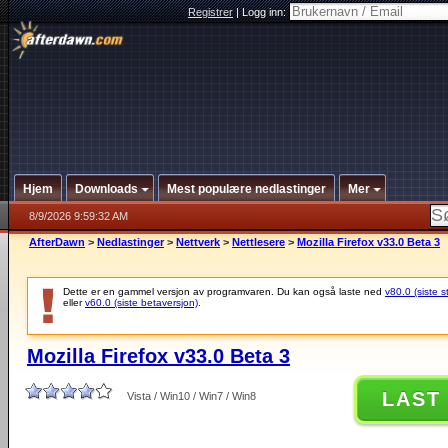
Registrer
|
Logg inn:
Hjem
Downloads
Mest populære nedlastinger
Mer
8/9/2026 9:59:32 AM
AfterDawn
>
Nedlastinger
>
Nettverk
>
Nettlesere
>
Mozilla Firefox v33.0 Beta 3
Dette er en gammel versjon av programvaren. Du kan også laste ned
v80.0 (siste s
eller
v60.0 (siste betaversjon)
.
Mozilla Firefox v33.0 Beta 3
LAST
Vista / Win10 / Win7 / Win8