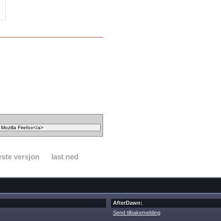
ste versjon
last ned
AfterDawn:
Send tilbakemelding