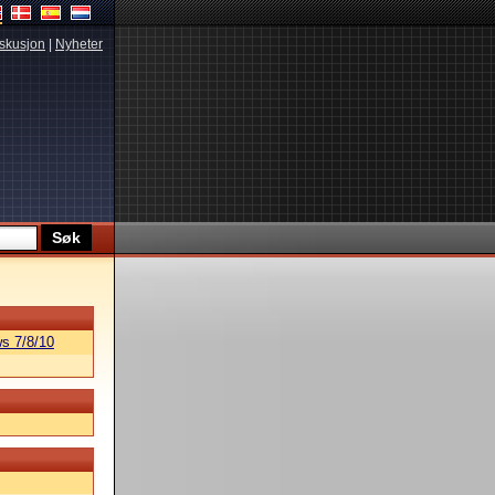
skusjon
|
Nyheter
s 7/8/10