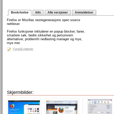
Beskrivelse
Info
Alle versjoner
Anmeldelser
Firefox er Mozillas nestegenerasjons open source
nettleser.
Firefox funksjoner inkluderer en popup blocker, faner,
smartere søk, bedre sikkerhet og personvern
alternativer, problemfri nedlasting manager og mye,
mye mer.
Foreslå rettinger
Skjermbilder: