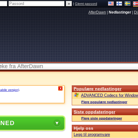
|
Glemt passord
AfterDawn
|
Nedlastinger
|
Di
Populære nedlastinger
X
tabile versjon)
.
ADVANCED Codecs for Window
Flere populære nedlastinger
Siste oppdateringer
Flere siste oppdateringer
 NED
Hjelp oss
Legg til programvare