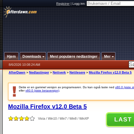
Registrer
|
Logg inn:
Hjem
Downloads
Mest populære nedlastinger
Mer
8/6/2026 10:08:24 AM
AfterDawn
>
Nedlastinger
>
Nettverk
>
Nettlesere
>
Mozilla Firefox v12.0 Beta 5
Dette er en gammel versjon av programvaren. Du kan også laste ned
v80.0 (siste s
eller
v60.0 (siste betaversjon)
.
Mozilla Firefox v12.0 Beta 5
LAST
Vista / Win10 / Win7 / Win8 / WinXP