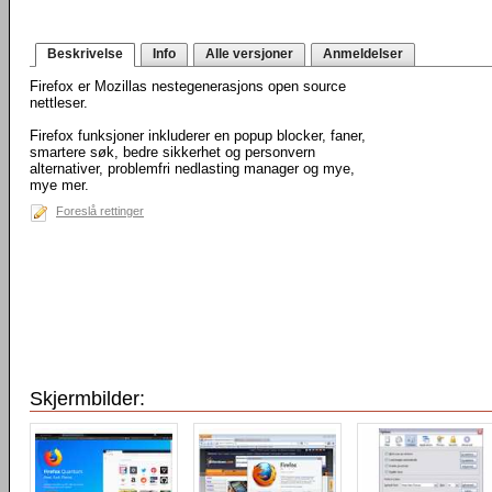
Beskrivelse
Info
Alle versjoner
Anmeldelser
Firefox er Mozillas nestegenerasjons open source
nettleser.
Firefox funksjoner inkluderer en popup blocker, faner,
smartere søk, bedre sikkerhet og personvern
alternativer, problemfri nedlasting manager og mye,
mye mer.
Foreslå rettinger
Skjermbilder: