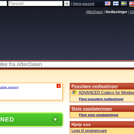
|
Glemt passord
AfterDawn
|
Nedlastinger
|
Di
Populære nedlastinger
X
tabile versjon)
.
ADVANCED Codecs for Window
Flere populære nedlastinger
Siste oppdateringer
Flere siste oppdateringer
 NED
Hjelp oss
Legg til programvare