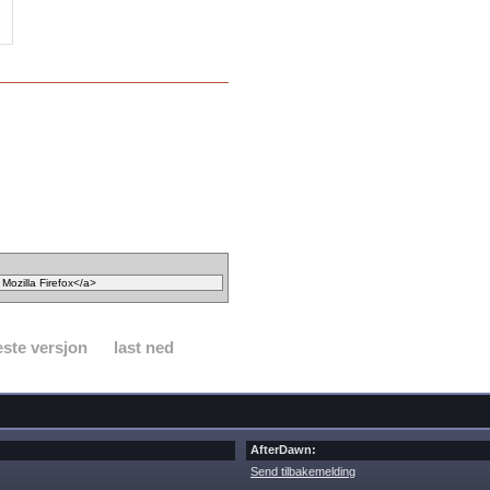
ste versjon
last ned
AfterDawn:
Send tilbakemelding