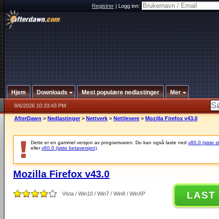
Registrer
|
Logg inn:
Hjem
Downloads
Mest populære nedlastinger
Mer
8/6/2026 10:33:43 PM
AfterDawn
>
Nedlastinger
>
Nettverk
>
Nettlesere
>
Mozilla Firefox v43.0
Dette er en gammel versjon av programvaren. Du kan også laste ned
v80.0 (siste s
eller
v60.0 (siste betaversjon)
.
Mozilla Firefox v43.0
LAST
Vista / Win10 / Win7 / Win8 / WinXP