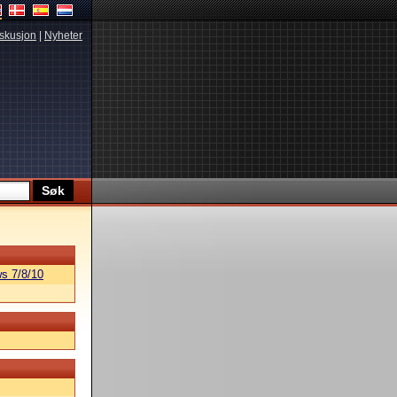
skusjon
|
Nyheter
s 7/8/10