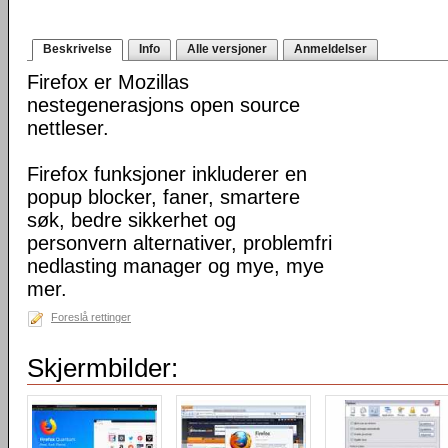
Beskrivelse
Info
Alle versjoner
Anmeldelser
Firefox er Mozillas
nestegenerasjons open source
nettleser.
Firefox funksjoner inkluderer en
popup blocker, faner, smartere
søk, bedre sikkerhet og
personvern alternativer, problemfri
nedlasting manager og mye, mye
mer.
Foreslå rettinger
Skjermbilder: