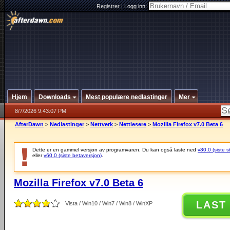
Registrer
|
Logg inn:
Hjem
Downloads
Mest populære nedlastinger
Mer
8/7/2026 9:43:07 PM
AfterDawn
>
Nedlastinger
>
Nettverk
>
Nettlesere
>
Mozilla Firefox v7.0 Beta 6
Dette er en gammel versjon av programvaren. Du kan også laste ned
v80.0 (siste s
eller
v60.0 (siste betaversjon)
.
Mozilla Firefox v7.0 Beta 6
LAST
Vista / Win10 / Win7 / Win8 / WinXP