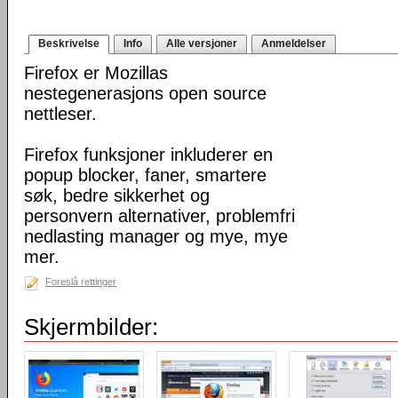
Beskrivelse
Info
Alle versjoner
Anmeldelser
Firefox er Mozillas
nestegenerasjons open source
nettleser.
Firefox funksjoner inkluderer en
popup blocker, faner, smartere
søk, bedre sikkerhet og
personvern alternativer, problemfri
nedlasting manager og mye, mye
mer.
Foreslå rettinger
Skjermbilder: