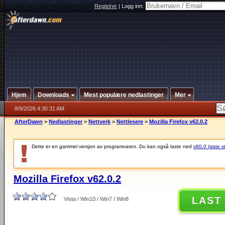
Registrer
|
Logg inn:
Hjem
Downloads
Mest populære nedlastinger
Mer
8/9/2026 4:30:31 AM
AfterDawn
>
Nedlastinger
>
Nettverk
>
Nettlesere
>
Mozilla Firefox v62.0.2
Dette er en gammel versjon av programvaren. Du kan også laste ned
v80.0 (siste s
Mozilla Firefox v62.0.2
LAST
Vista / Win10 / Win7 / Win8