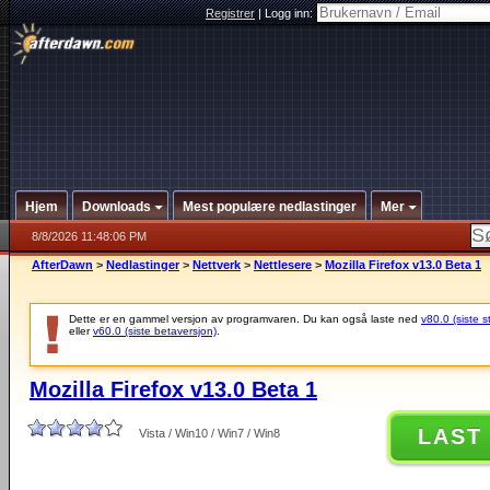
Registrer
|
Logg inn:
Hjem
Downloads
Mest populære nedlastinger
Mer
8/8/2026 11:48:06 PM
AfterDawn
>
Nedlastinger
>
Nettverk
>
Nettlesere
>
Mozilla Firefox v13.0 Beta 1
Dette er en gammel versjon av programvaren. Du kan også laste ned
v80.0 (siste s
eller
v60.0 (siste betaversjon)
.
Mozilla Firefox v13.0 Beta 1
LAST
Vista / Win10 / Win7 / Win8