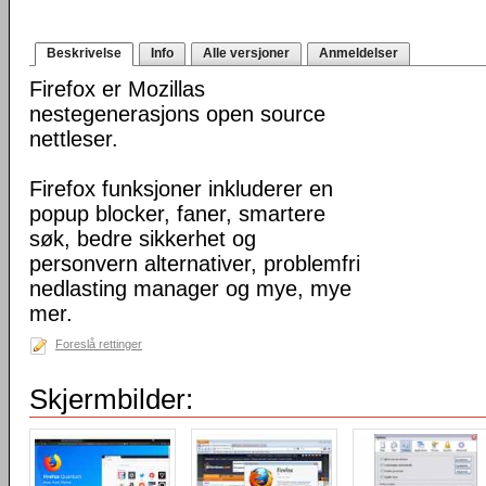
Beskrivelse
Info
Alle versjoner
Anmeldelser
Firefox er Mozillas
nestegenerasjons open source
nettleser.
Firefox funksjoner inkluderer en
popup blocker, faner, smartere
søk, bedre sikkerhet og
personvern alternativer, problemfri
nedlasting manager og mye, mye
mer.
Foreslå rettinger
Skjermbilder: