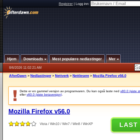
Registrer
|
Logg inn:
Hjem
Downloads
Mest populære nedlastinger
Mer
8/6/2026 11:02:21 AM
AfterDawn
>
Nedlastinger
>
Nettverk
>
Nettlesere
>
Mozilla Firefox v56.0
Dette er en gammel versjon av programvaren. Du kan også laste ned
v80.0 (siste s
eller
v60.0 (siste betaversjon)
.
Mozilla Firefox v56.0
LAST
Vista / Win10 / Win7 / Win8 / WinXP