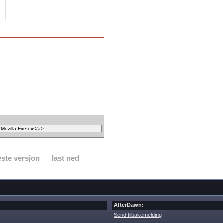
ste versjon
last ned
AfterDawn:
Send tilbakemelding