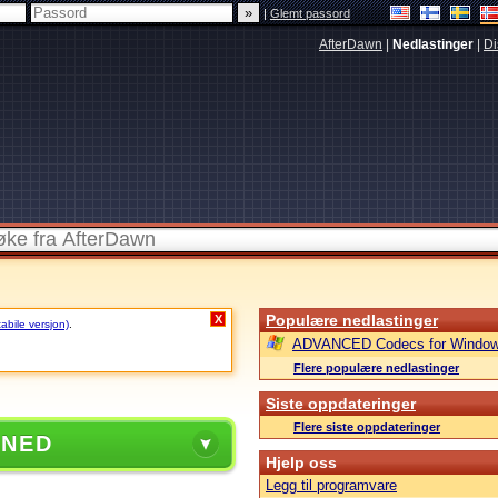
|
Glemt passord
AfterDawn
|
Nedlastinger
|
Di
Populære nedlastinger
X
tabile versjon)
.
ADVANCED Codecs for Window
Flere populære nedlastinger
Siste oppdateringer
Flere siste oppdateringer
 NED
Hjelp oss
Legg til programvare