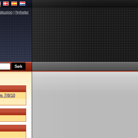
skusjon
|
Nyheter
s 7/8/10