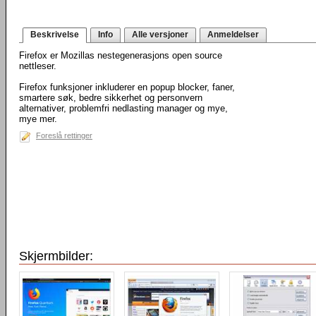
Beskrivelse
Info
Alle versjoner
Anmeldelser
Firefox er Mozillas nestegenerasjons open source
nettleser.
Firefox funksjoner inkluderer en popup blocker, faner,
smartere søk, bedre sikkerhet og personvern
alternativer, problemfri nedlasting manager og mye,
mye mer.
Foreslå rettinger
Skjermbilder: