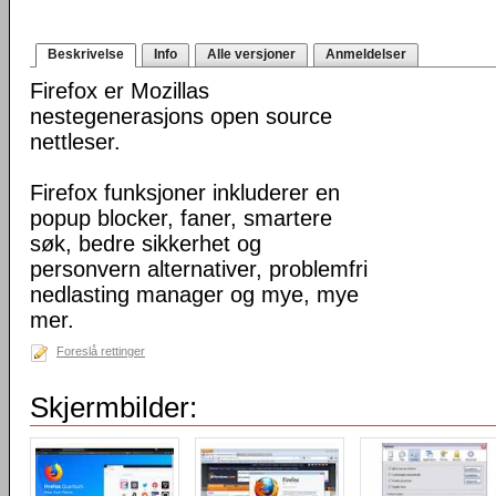
Beskrivelse
Info
Alle versjoner
Anmeldelser
Firefox er Mozillas
nestegenerasjons open source
nettleser.
Firefox funksjoner inkluderer en
popup blocker, faner, smartere
søk, bedre sikkerhet og
personvern alternativer, problemfri
nedlasting manager og mye, mye
mer.
Foreslå rettinger
Skjermbilder: