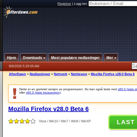
Registrer
|
Logg inn:
Hjem
Downloads
Mest populære nedlastinger
Mer
8/6/2026 5:29:55 AM
AfterDawn
>
Nedlastinger
>
Nettverk
>
Nettlesere
>
Mozilla Firefox v28.0 Beta 6
Dette er en gammel versjon av programvaren. Du kan også laste ned
v80.0 (siste s
eller
v60.0 (siste betaversjon)
.
Mozilla Firefox v28.0 Beta 6
LAST
Vista / Win10 / Win7 / Win8 / WinXP