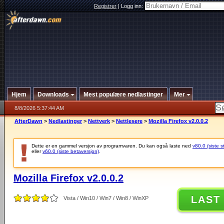
Registrer
|
Logg inn:
Hjem
Downloads
Mest populære nedlastinger
Mer
8/8/2026 5:37:44 AM
AfterDawn
>
Nedlastinger
>
Nettverk
>
Nettlesere
>
Mozilla Firefox v2.0.0.2
Dette er en gammel versjon av programvaren. Du kan også laste ned
v80.0 (siste s
eller
v60.0 (siste betaversjon)
.
Mozilla Firefox v2.0.0.2
LAST
Vista / Win10 / Win7 / Win8 / WinXP