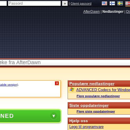
|
Glemt passord
AfterDawn
|
Nedlastinger
|
Di
Populære nedlastinger
X
tabile versjon)
.
ADVANCED Codecs for Window
Flere populære nedlastinger
Siste oppdateringer
Flere siste oppdateringer
 NED
Hjelp oss
Legg til programvare