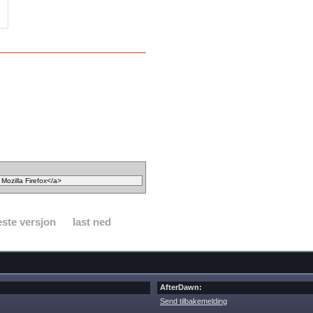
ste versjon
last ned
AfterDawn:
Send tilbakemelding