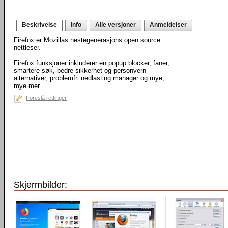
Beskrivelse
Info
Alle versjoner
Anmeldelser
Firefox er Mozillas nestegenerasjons open source
nettleser.
Firefox funksjoner inkluderer en popup blocker, faner,
smartere søk, bedre sikkerhet og personvern
alternativer, problemfri nedlasting manager og mye,
mye mer.
Foreslå rettinger
Skjermbilder: