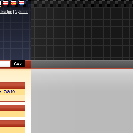
skusjon
|
Nyheter
s 7/8/10