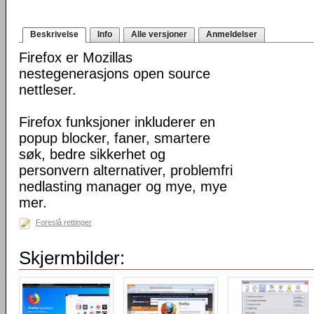
Beskrivelse
Info
Alle versjoner
Anmeldelser
Firefox er Mozillas
nestegenerasjons open source
nettleser.
Firefox funksjoner inkluderer en
popup blocker, faner, smartere
søk, bedre sikkerhet og
personvern alternativer, problemfri
nedlasting manager og mye, mye
mer.
Foreslå rettinger
Skjermbilder: