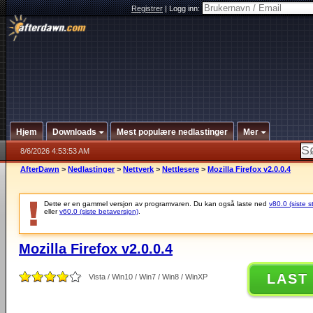
Registrer
|
Logg inn:
Hjem
Downloads
Mest populære nedlastinger
Mer
8/6/2026 4:53:53 AM
AfterDawn
>
Nedlastinger
>
Nettverk
>
Nettlesere
>
Mozilla Firefox v2.0.0.4
Dette er en gammel versjon av programvaren. Du kan også laste ned
v80.0 (siste s
eller
v60.0 (siste betaversjon)
.
Mozilla Firefox v2.0.0.4
LAST
Vista / Win10 / Win7 / Win8 / WinXP