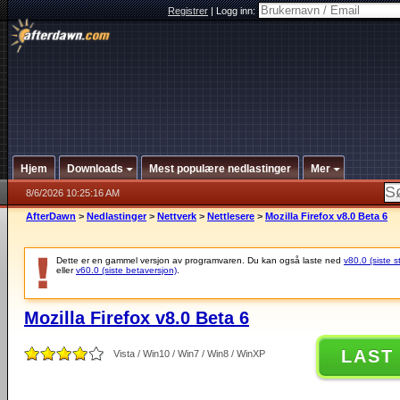
Registrer
|
Logg inn:
Hjem
Downloads
Mest populære nedlastinger
Mer
8/6/2026 10:25:16 AM
AfterDawn
>
Nedlastinger
>
Nettverk
>
Nettlesere
>
Mozilla Firefox v8.0 Beta 6
Dette er en gammel versjon av programvaren. Du kan også laste ned
v80.0 (siste s
eller
v60.0 (siste betaversjon)
.
Mozilla Firefox v8.0 Beta 6
LAST
Vista / Win10 / Win7 / Win8 / WinXP