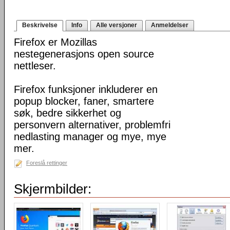
Beskrivelse
Info
Alle versjoner
Anmeldelser
Firefox er Mozillas
nestegenerasjons open source
nettleser.
Firefox funksjoner inkluderer en
popup blocker, faner, smartere
søk, bedre sikkerhet og
personvern alternativer, problemfri
nedlasting manager og mye, mye
mer.
Foreslå rettinger
Skjermbilder: