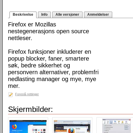
Beskrivelse
Info
Alle versjoner
Anmeldelser
Firefox er Mozillas
nestegenerasjons open source
nettleser.
Firefox funksjoner inkluderer en
popup blocker, faner, smartere
søk, bedre sikkerhet og
personvern alternativer, problemfri
nedlasting manager og mye, mye
mer.
Foreslå rettinger
Skjermbilder: