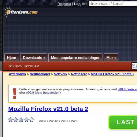
Registrer
|
Logg inn:
Hjem
Downloads
Mest populære nedlastinger
Mer
8/9/2026 9:49:01 AM
AfterDawn
>
Nedlastinger
>
Nettverk
>
Nettlesere
>
Mozilla Firefox v21.0 beta 2
Dette er en gammel versjon av programvaren. Du kan også laste ned
v80.0 (siste s
eller
v60.0 (siste betaversjon)
.
Mozilla Firefox v21.0 beta 2
LAST
Vista / Win10 / Win7 / Win8