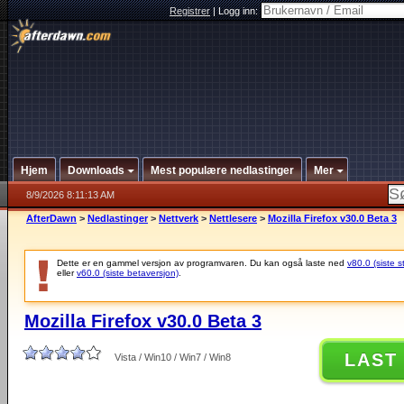
Registrer
|
Logg inn:
Hjem
Downloads
Mest populære nedlastinger
Mer
8/9/2026 8:11:13 AM
AfterDawn
>
Nedlastinger
>
Nettverk
>
Nettlesere
>
Mozilla Firefox v30.0 Beta 3
Dette er en gammel versjon av programvaren. Du kan også laste ned
v80.0 (siste s
eller
v60.0 (siste betaversjon)
.
Mozilla Firefox v30.0 Beta 3
LAST
Vista / Win10 / Win7 / Win8