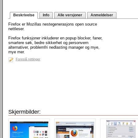
Beskrivelse
Info
Alle versjoner
Anmeldelser
Firefox er Mozillas nestegenerasjons open source
nettleser.
Firefox funksjoner inkluderer en popup blocker, faner,
smartere søk, bedre sikkerhet og personvern
alternativer, problemfri nedlasting manager og mye,
mye mer.
Foreslå rettinger
Skjermbilder: