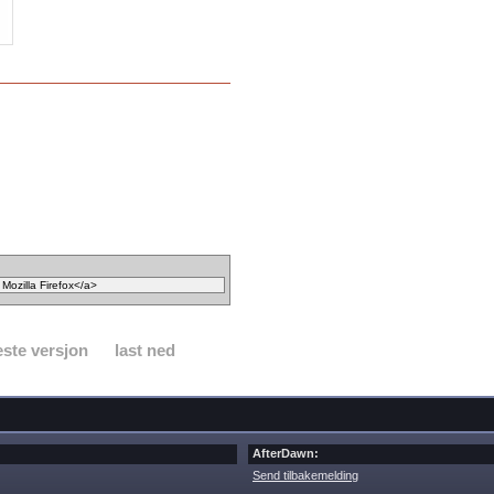
ste versjon
last ned
AfterDawn:
Send tilbakemelding