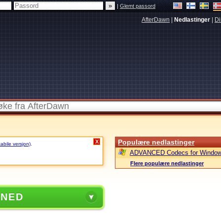
|
Glemt passord
AfterDawn
|
Nedlastinger
|
Di
Populære nedlastinger
X
tabile versjon)
.
ADVANCED Codecs for Window
Flere populære nedlastinger
 NED