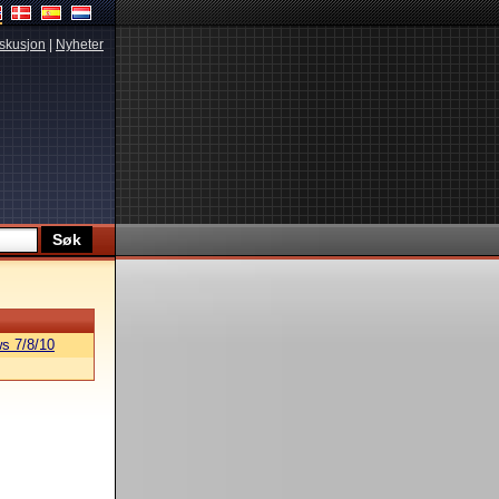
skusjon
|
Nyheter
s 7/8/10