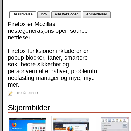
Beskrivelse
Info
Alle versjoner
Anmeldelser
Firefox er Mozillas
nestegenerasjons open source
nettleser.
Firefox funksjoner inkluderer en
popup blocker, faner, smartere
søk, bedre sikkerhet og
personvern alternativer, problemfri
nedlasting manager og mye, mye
mer.
Foreslå rettinger
Skjermbilder: