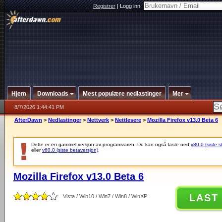
Registrer
|
Logg inn:
Hjem
Downloads
Mest populære nedlastinger
Mer
8/7/2026 1:44:41 PM
AfterDawn
>
Nedlastinger
>
Nettverk
>
Nettlesere
>
Mozilla Firefox v13.0 Beta 6
Dette er en gammel versjon av programvaren. Du kan også laste ned
v80.0 (siste s
eller
v60.0 (siste betaversjon)
.
Mozilla Firefox v13.0 Beta 6
LAST
Vista / Win10 / Win7 / Win8 / WinXP