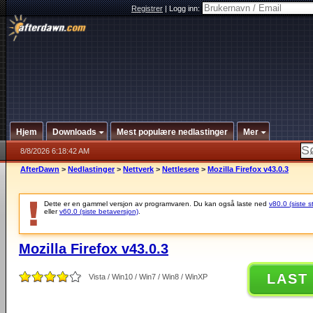
Registrer
|
Logg inn:
Hjem
Downloads
Mest populære nedlastinger
Mer
8/8/2026 6:18:42 AM
AfterDawn
>
Nedlastinger
>
Nettverk
>
Nettlesere
>
Mozilla Firefox v43.0.3
Dette er en gammel versjon av programvaren. Du kan også laste ned
v80.0 (siste s
eller
v60.0 (siste betaversjon)
.
Mozilla Firefox v43.0.3
LAST
Vista / Win10 / Win7 / Win8 / WinXP