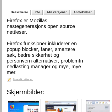
Beskrivelse
Info
Alle versjoner
Anmeldelser
Firefox er Mozillas
nestegenerasjons open source
nettleser.
Firefox funksjoner inkluderer en
popup blocker, faner, smartere
søk, bedre sikkerhet og
personvern alternativer, problemfri
nedlasting manager og mye, mye
mer.
Foreslå rettinger
Skjermbilder: