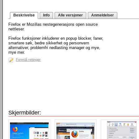
Beskrivelse
Info
Alle versjoner
Anmeldelser
Firefox er Mozillas nestegenerasjons open source
nettleser.
Firefox funksjoner inkluderer en popup blocker, faner,
smartere søk, bedre sikkerhet og personvern
alternativer, problemfri nedlasting manager og mye,
mye mer.
Foreslå rettinger
Skjermbilder: