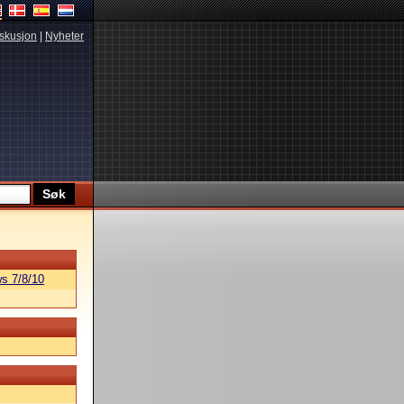
skusjon
|
Nyheter
s 7/8/10