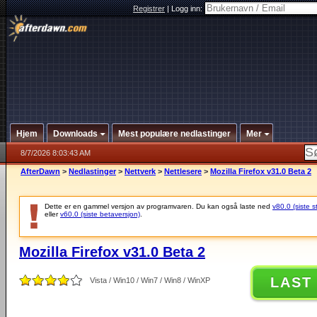
Registrer
|
Logg inn:
Hjem
Downloads
Mest populære nedlastinger
Mer
8/7/2026 8:03:43 AM
AfterDawn
>
Nedlastinger
>
Nettverk
>
Nettlesere
>
Mozilla Firefox v31.0 Beta 2
Dette er en gammel versjon av programvaren. Du kan også laste ned
v80.0 (siste s
eller
v60.0 (siste betaversjon)
.
Mozilla Firefox v31.0 Beta 2
LAST
Vista / Win10 / Win7 / Win8 / WinXP