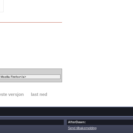
ste versjon
last ned
AfterDawn:
Send tilbakemelding