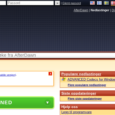
|
Glemt passord
AfterDawn
|
Nedlastinger
|
Di
Populære nedlastinger
X
tabile versjon)
.
ADVANCED Codecs for Window
Flere populære nedlastinger
Siste oppdateringer
Flere siste oppdateringer
 NED
Hjelp oss
Legg til programvare